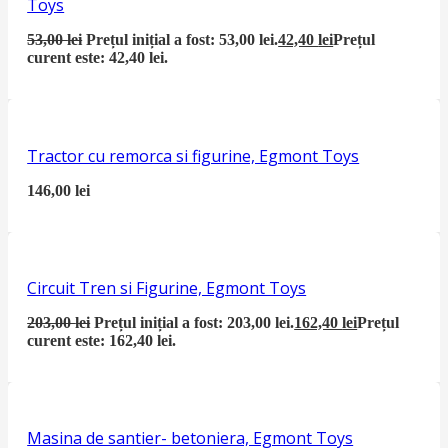
Toys
53,00
lei
Prețul inițial a fost: 53,00 lei.
42,40
lei
Prețul
curent este: 42,40 lei.
Tractor cu remorca si figurine, Egmont Toys
146,00
lei
Circuit Tren si Figurine, Egmont Toys
203,00
lei
Prețul inițial a fost: 203,00 lei.
162,40
lei
Prețul
curent este: 162,40 lei.
Masina de santier- betoniera, Egmont Toys