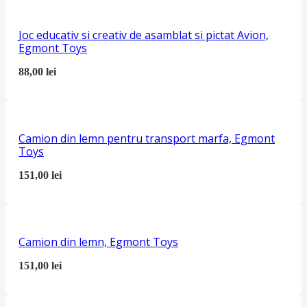
Joc educativ si creativ de asamblat si pictat Avion,
Egmont Toys
88,00
lei
Camion din lemn pentru transport marfa, Egmont
Toys
151,00
lei
Camion din lemn, Egmont Toys
151,00
lei