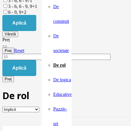
3 - 6, 6 - 9
71
3 - 6, 6 - 9, 9+
1
De
6 - 9, 9+
2
construit
Aplică
Vârstă
De
Preț
Reset
societate
Preț
De rol
Aplică
Preț
De logica
De rol
Educative
Puzzle-
uri