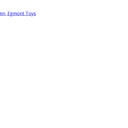
lemn, Egmont Toys