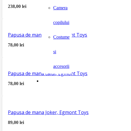
238,00
lei
Camera
copilului
Papusa de mana catel, Egmont Toys
Costume
78,00
lei
si
accesorii
Papusa de mana calut, Egmont Toys
78,00
lei
Papusa de mana Joker, Egmont Toys
89,00
lei