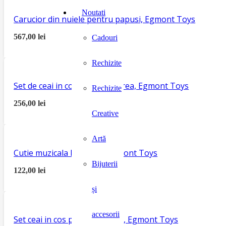
Noutati
Carucior din nuiele pentru papusi, Egmont Toys
567,00
lei
Cadouri
Rechizite
Set de ceai in cos picnic Padurea, Egmont Toys
Rechizite
256,00
lei
Creative
Artă
Cutie muzicala Ladybug, Egmont Toys
Bijuterii
122,00
lei
și
accesorii
Set ceai in cos picnic Soricelul, Egmont Toys