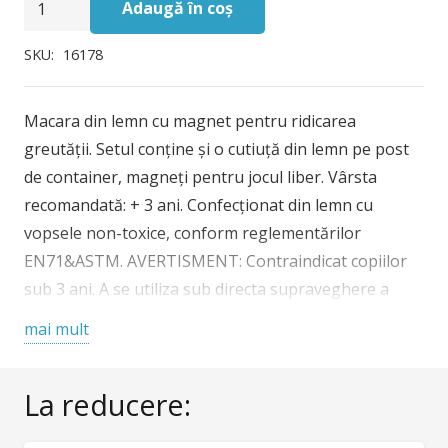
Adaugă în coș
Macara
din
SKU:
16178
lemn,
Egmont
Macara din lemn cu magnet pentru ridicarea
Toys
greutății. Setul conține și o cutiuță din lemn pe post
de container, magneți pentru jocul liber. Vârsta
recomandată: + 3 ani. Confecționat din lemn cu
vopsele non-toxice, conform reglementărilor
EN71&ASTM. AVERTISMENT: Contraindicat copiilor
sub 3 ani. A se utiliza sub directa supraveghere a
unui adult. Producător: Egmont Toys, Belgia
mai mult
La reducere: