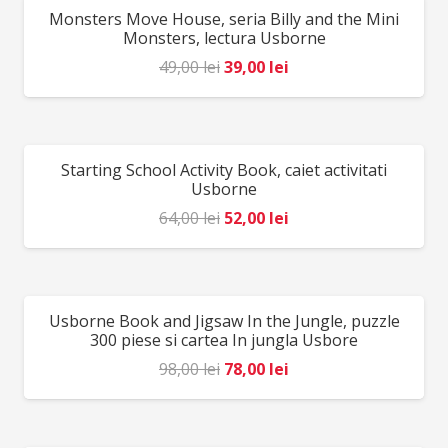
Monsters Move House, seria Billy and the Mini
REDUCERI!
Monsters, lectura Usborne
Prețul
Prețul
49,00
lei
39,00
lei
inițial
curent
a
este:
fost:
39,00 lei.
Starting School Activity Book, caiet activitati
REDUCERI!
49,00 lei.
Usborne
Prețul
Prețul
64,00
lei
52,00
lei
inițial
curent
a
este:
fost:
52,00 lei.
Usborne Book and Jigsaw In the Jungle, puzzle
REDUCERI!
64,00 lei.
300 piese si cartea In jungla Usbore
Prețul
Prețul
98,00
lei
78,00
lei
inițial
curent
a
este: