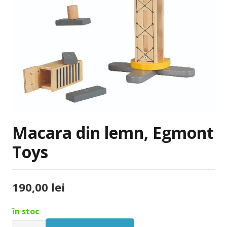
Macara din lemn, Egmont
Toys
190,00
lei
în stoc
Cantitate