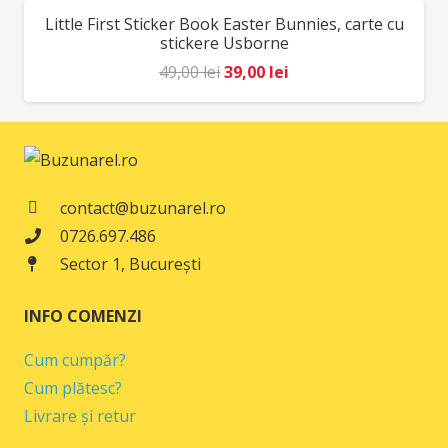
fost:
78,00 lei.
Little First Sticker Book Easter Bunnies, carte cu
REDUCERI!
98,00 lei.
stickere Usborne
Prețul
Prețul
49,00
lei
39,00
lei
inițial
curent
a
este:
fost:
39,00 lei.
49,00 lei.
contact@buzunarel.ro
0726.697.486
Sector 1, București
INFO COMENZI
Cum cumpăr?
Cum plătesc?
Livrare și retur