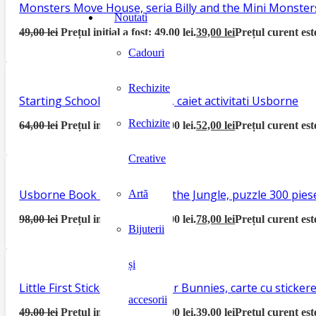
Monsters Move House, seria Billy and the Mini Monster
Noutati
49,00
lei
Prețul inițial a fost: 49,00 lei.
39,00
lei
Prețul curent este
Cadouri
Rechizite
Starting School Activity Book, caiet activitati Usborne
Rechizite
64,00
lei
Prețul inițial a fost: 64,00 lei.
52,00
lei
Prețul curent este
Creative
Usborne Book and Jigsaw In the Jungle, puzzle 300 piese
Artă
98,00
lei
Prețul inițial a fost: 98,00 lei.
78,00
lei
Prețul curent este
Bijuterii
și
Little First Sticker Book Easter Bunnies, carte cu sticke
accesorii
49,00
lei
Prețul inițial a fost: 49,00 lei.
39,00
lei
Prețul curent este