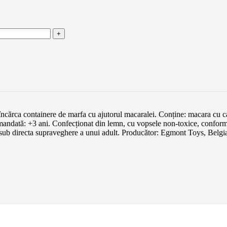
 încărca containere de marfa cu ajutorul macaralei. Conține: macara cu 
ecomandată: +3 ani. Confecționat din lemn, cu vopsele non-toxice, 
za sub directa supraveghere a unui adult. Producător: Egmont Toys, Belgi