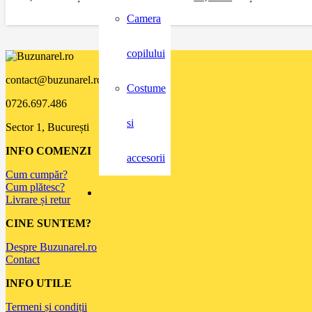
Camera
copilului
contact@buzunarel.ro
Costume
0726.697.486
si
Sector 1, București
INFO COMENZI
accesorii
Cum cumpăr?
Cum plătesc?
Livrare și retur
CINE SUNTEM?
Despre Buzunarel.ro
Contact
INFO UTILE
Termeni și condiții