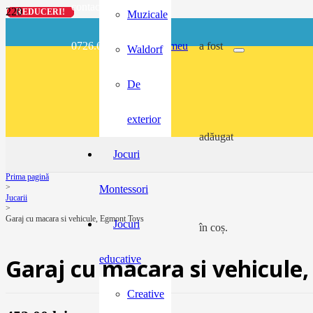
contact@buzunarel.ro
REDUCERI!
REDUCERI!
REDUCERI!
REDUCERI!
Muzicale
0726.697.486
meu
a fost
Waldorf
De
exterior
adăugat
Jocuri
Prima pagină
>
Montessori
Jucarii
>
Garaj cu macara si vehicule, Egmont Toys
Jocuri
în coș.
educative
Garaj cu macara si vehicule
Creative