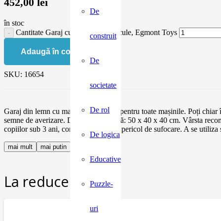
452,00
lei
De
în stoc
Cantitate Garaj cu macara si vehicule, Egmont Toys
construit
Adaugă în coș
De
SKU:
16654
societate
De rol
Garaj din lemn cu mai multe niveluri pentru toate mașinile. Poți chiar
semne de averizare. Dimensiune finală: 50 x 40 x 40 cm. Vârsta r
copiilor sub 3 ani, conține piese mici, pericol de sufocare. A se utili
De logica
mai mult
mai putin
Educative
La reducere:
Puzzle-
uri