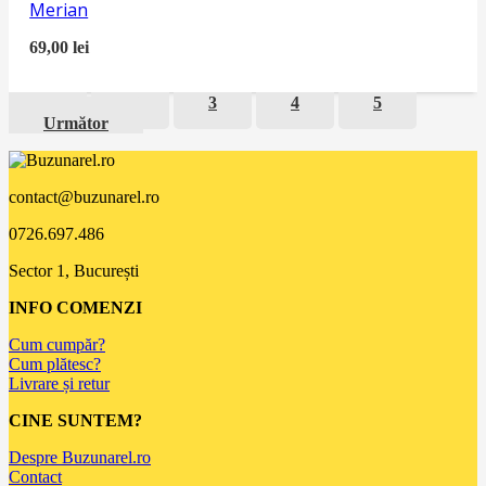
Merian
69,00
lei
1
2
3
4
5
Următor
contact@buzunarel.ro
0726.697.486
Sector 1, București
INFO COMENZI
Cum cumpăr?
Cum plătesc?
Livrare și retur
CINE SUNTEM?
Despre Buzunarel.ro
Contact