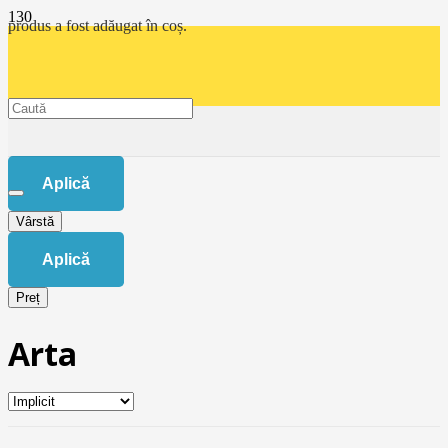
produs
a fost adăugat în coș.
Aplică
Vârstă
Aplică
Preț
Arta