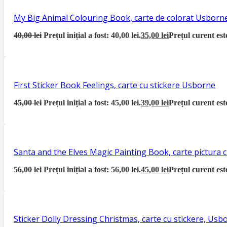
My Big Animal Colouring Book, carte de colorat Usborn
40,00
lei
Prețul inițial a fost: 40,00 lei.
35,00
lei
Prețul curent este
First Sticker Book Feelings, carte cu stickere Usborne
45,00
lei
Prețul inițial a fost: 45,00 lei.
39,00
lei
Prețul curent este
Santa and the Elves Magic Painting Book, carte pictura
56,00
lei
Prețul inițial a fost: 56,00 lei.
45,00
lei
Prețul curent este
Sticker Dolly Dressing Christmas, carte cu stickere, Usb