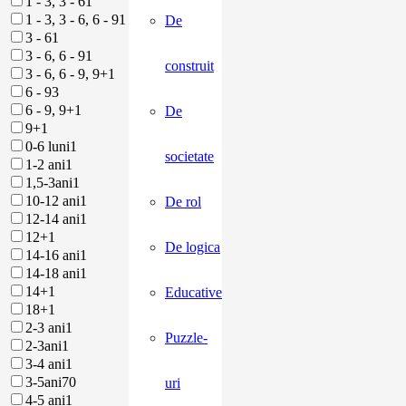
1 - 3, 3 - 6
1
1 - 3, 3 - 6, 6 - 9
1
De
3 - 6
1
3 - 6, 6 - 9
1
construit
3 - 6, 6 - 9, 9+
1
6 - 9
3
6 - 9, 9+
1
De
9+
1
0-6 luni
1
societate
1-2 ani
1
1,5-3ani
1
10-12 ani
1
De rol
12-14 ani
1
12+
1
De logica
14-16 ani
1
14-18 ani
1
14+
1
Educative
18+
1
2-3 ani
1
Puzzle-
2-3ani
1
3-4 ani
1
3-5ani
70
uri
4-5 ani
1