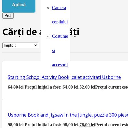
Aplică
Camera
Preț
copilului
Cărți de activități
Costume
si
accesorii
Starting School Activity Book, caiet activitati Usborne
64,00
lei
Prețul inițial a fost: 64,00 lei.
52,00
lei
Prețul curent este
Usborne Book and Jigsaw In the Jungle, puzzle 300 piese
98,00
lei
Prețul inițial a fost: 98,00 lei.
78,00
lei
Prețul curent este