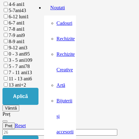
4-6 ani
1
Noutati
5-7ani
43
6-12 luni
1
6-7 ani
1
Cadouri
7-8 ani
1
7-9 ani
9
Rechizite
8-9 ani
1
9-12 ani
3
0 - 3 ani
95
Rechizite
3 - 5 ani
109
5 - 7 ani
78
Creative
7 - 11 ani
13
11 - 13 ani
6
13 ani+
2
Artă
Aplică
Bijuterii
Vârstă
Preț
și
Reset
Preț
accesorii