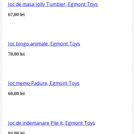
Joc de masa Jolly Tumbler, Egmont Toys
67,00
lei
Joc bingo animale, Egmont Toys
78,00
lei
Joc memo Padure, Egmont Toys
60,00
lei
Joc de indemanare Pile it, Egmont Toys
84,00
lei