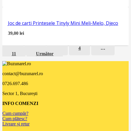
Joc de carti Printesele Tinyly Mini Meli-Melo, Djeco
39,00
lei
1
2
3
4
…
11
Următor
contact@buzunarel.ro
0726.697.486
Sector 1, București
INFO COMENZI
Cum cumpăr?
Cum plătesc?
Livrare și retur