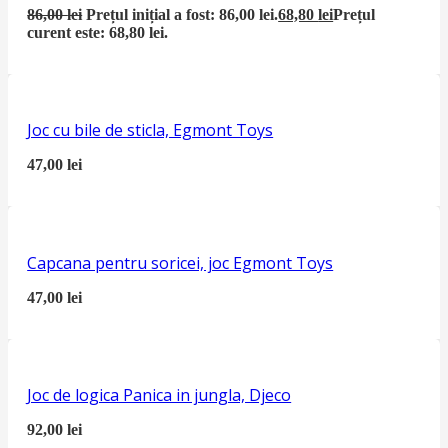
86,00
lei
Prețul inițial a fost: 86,00 lei.
68,80
lei
Prețul
curent este: 68,80 lei.
Joc cu bile de sticla, Egmont Toys
47,00
lei
Capcana pentru soricei, joc Egmont Toys
47,00
lei
Joc de logica Panica in jungla, Djeco
92,00
lei