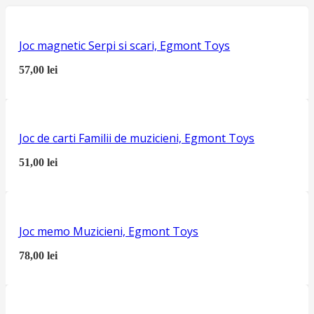
Joc magnetic Serpi si scari, Egmont Toys
57,00
lei
Joc de carti Familii de muzicieni, Egmont Toys
51,00
lei
Joc memo Muzicieni, Egmont Toys
78,00
lei