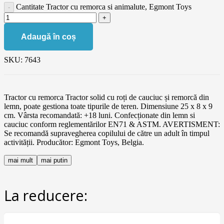
Cantitate Tractor cu remorca si animalute, Egmont Toys
Adaugă în coș
SKU:
7643
Tractor cu remorca Tractor solid cu roți de cauciuc și remorcă din
lemn, poate gestiona toate tipurile de teren. Dimensiune 25 x 8 x 9
cm. Vârsta recomandată: +18 luni. Confecționate din lemn si
cauciuc conform reglementărilor EN71 & ASTM. AVERTISMENT:
Se recomandă supravegherea copilului de către un adult în timpul
activității. Producător: Egmont Toys, Belgia.
mai mult
mai putin
La reducere: