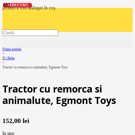
REDUCERI!
REDUCERI!
REDUCERI!
REDUCERI!
produs
a fost adăugat în coș.
Prima pagină
>
De Bebe
>
Tractor cu remorca si animalute, Egmont Toys
Tractor cu remorca si
animalute, Egmont Toys
152,00
lei
în stoc