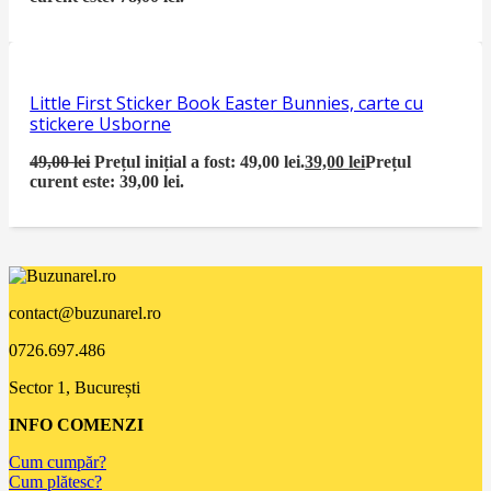
Little First Sticker Book Easter Bunnies, carte cu
stickere Usborne
49,00
lei
Prețul inițial a fost: 49,00 lei.
39,00
lei
Prețul
curent este: 39,00 lei.
contact@buzunarel.ro
0726.697.486
Sector 1, București
INFO COMENZI
Cum cumpăr?
Cum plătesc?