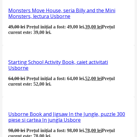
Monsters Move House, seria Billy and the Mini
Monsters, lectura Usborne
49,00
lei
Prețul inițial a fost: 49,00 lei.
39,00
lei
Prețul
curent este: 39,00 lei.
Starting School Activity Book, caiet activitati
Usborne
64,00
lei
Prețul inițial a fost: 64,00 lei.
52,00
lei
Prețul
curent este: 52,00 lei.
Usborne Book and Jigsaw In the Jungle, puzzle 300
piese si cartea In jungla Usbore
98,00
lei
Prețul inițial a fost: 98,00 lei.
78,00
lei
Prețul
curent este: 78,00 lei.