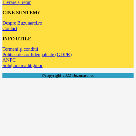
Livrare și retur
CINE SUNTEM?
Despre Buzunarel.ro
Contact
INFO UTILE
Termeni și condiții
Politica de confidențialitate (GDPR)
ANPC
Soluționarea litigiilor
©copyright 2022 Buzunarel.ro