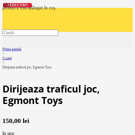
REDUCERI!
REDUCERI!
REDUCERI!
REDUCERI!
produs
a fost adăugat în coș.
Prima pagină
>
Jucarii
>
Dirijeaza traficul joc, Egmont Toys
Dirijeaza traficul joc,
Egmont Toys
150,00
lei
în stoc