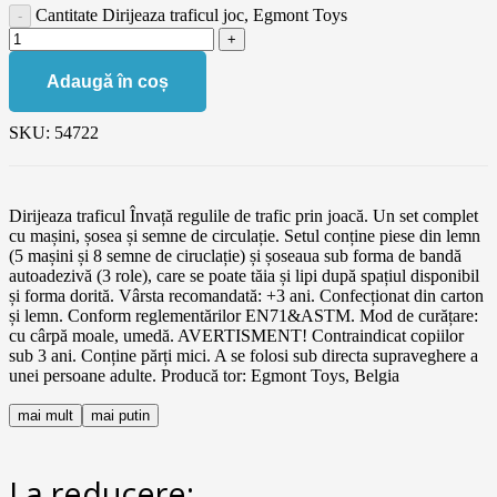
Cantitate Dirijeaza traficul joc, Egmont Toys
Adaugă în coș
SKU:
54722
Dirijeaza traficul Învață regulile de trafic prin joacă. Un set complet
cu mașini, șosea și semne de circulație. Setul conține piese din lemn
(5 mașini și 8 semne de ciruclație) și șoseaua sub forma de bandă
autoadezivă (3 role), care se poate tăia și lipi după spațiul disponibil
și forma dorită. Vârsta recomandată: +3 ani. Confecționat din carton
și lemn. Conform reglementărilor EN71&ASTM. Mod de curățare:
cu cârpă moale, umedă. AVERTISMENT! Contraindicat copiilor
sub 3 ani. Conține părți mici. A se folosi sub directa supraveghere a
unei persoane adulte. Producă tor: Egmont Toys, Belgia
mai mult
mai putin
La reducere: