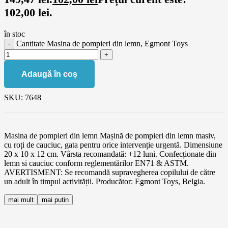
102,00 lei.
în stoc
Cantitate Masina de pompieri din lemn, Egmont Toys
Adaugă în coș
SKU:
7648
Masina de pompieri din lemn Mașină de pompieri din lemn masiv,
cu roți de cauciuc, gata pentru orice intervenție urgentă. Dimensiune
20 x 10 x 12 cm. Vârsta recomandată: +12 luni. Confecționate din
lemn si cauciuc conform reglementărilor EN71 & ASTM.
AVERTISMENT: Se recomandă supravegherea copilului de către
un adult în timpul activității. Producător: Egmont Toys, Belgia.
mai mult
mai putin