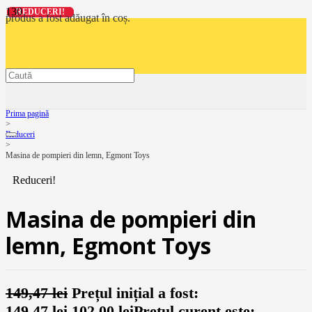
REDUCERI!
REDUCERI!
REDUCERI!
REDUCERI!
produs
a fost adăugat în coș.
Prima pagină
>
Reduceri
>
Masina de pompieri din lemn, Egmont Toys
Reduceri!
Masina de pompieri din
lemn, Egmont Toys
149,47
lei
Prețul inițial a fost:
149,47 lei.
102,00
lei
Prețul curent este: