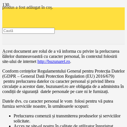
produs
a fost adăugat în coș.
Acest document are rolul de a vă informa cu privire la prelucrarea
datelor dumneavoastră cu caracter personal, în contextul folosirii
site-ului de internet
http://buzunarel.ro
.
Conform cerințelor Regulamentului General pentru Protecția Datelor
(GDPR – General Dată Protection Regulation (EU) 2016/679)
pentru prelucrarea datelor cu caracter personal și privind libera
circulație a acestor date, buzunarel.ro are obligația de a administra în
condiții de siguranță datele personale pe care ni le furnizați.
Datele dvs. cu caracter personal le vom folosi pentru vă putea
furniza serviciile noastre, în următoarele scopuri:
Prelucrarea comenzii și transmiterea produselor și serviciilor
solicitate.
Acces pe site-ul nostru în calitate de utilizator înregistrat.