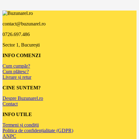
contact@buzunarel.ro
0726.697.486
Sector 1, București
INFO COMENZI
Cum cumpăr?
Cum plătesc?
Livrare și retur
CINE SUNTEM?
Despre Buzunarel.ro
Contact
INFO UTILE
Termeni și condiții
Politica de confidențialitate (GDPR)
ANPC