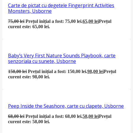
Carte de pictat cu degetele Fingerprint Activities
Monsters, Usborne
75,00
lei
Prețul inițial a fost: 75,00 lei.
65,00
lei
Prețul
curent este: 65,00 lei.
Baby’s Very First Nature Sounds Playbook, carte
senzoriala cu sunete, Usborne
150,00
lei
Prețul inițial a fost: 150,00 lei.
98,00
lei
Prețul
curent este: 98,00 lei.
Peep Inside the Seashore, carte cu clapete, Usborne
68,00
lei
Prețul inițial a fost: 68,00 lei.
58,00
lei
Prețul
curent este: 58,00 lei.