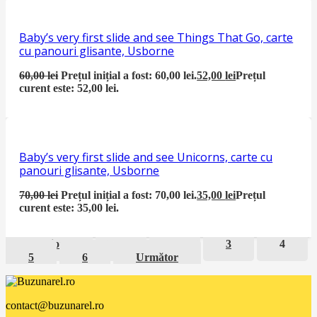
Baby’s very first slide and see Things That Go, carte
cu panouri glisante, Usborne
60,00
lei
Prețul inițial a fost: 60,00 lei.
52,00
lei
Prețul
curent este: 52,00 lei.
Baby’s very first slide and see Unicorns, carte cu
panouri glisante, Usborne
70,00
lei
Prețul inițial a fost: 70,00 lei.
35,00
lei
Prețul
curent este: 35,00 lei.
Previous
1
2
3
4
5
6
Următor
contact@buzunarel.ro