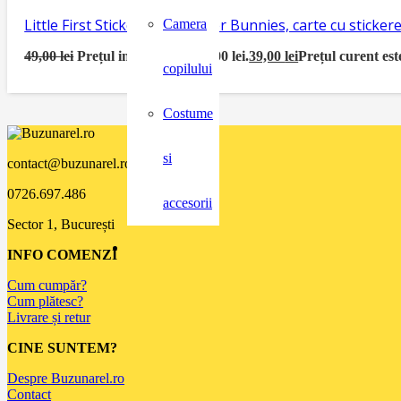
Little First Sticker Book Easter Bunnies, carte cu sticke
Camera
49,00
lei
Prețul inițial a fost: 49,00 lei.
39,00
lei
Prețul curent este
copilului
Costume
si
contact@buzunarel.ro
0726.697.486
accesorii
Sector 1, București
INFO COMENZI
Cum cumpăr?
Cum plătesc?
Livrare și retur
CINE SUNTEM?
Despre Buzunarel.ro
Contact