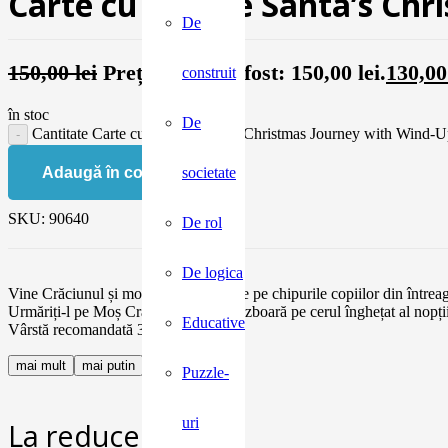
Carte cu jucărie Santa’s Ch
De
150,00
lei
Prețul inițial a fost: 150,00 lei.
130,0
construit
în stoc
De
Cantitate Carte cu jucărie Santa's Christmas Journey with Wind-
Adaugă în coș
societate
SKU:
90640
De rol
De logica
Vine Crăciunul și moșul aduce fericire pe chipurile copiilor din întrea
Urmăriți-l pe Moș Crăciun în timp ce zboară pe cerul înghețat al nopții, 
Educative
Vârstă recomandată 3 ani+
mai mult
mai putin
Puzzle-
uri
La reducere: