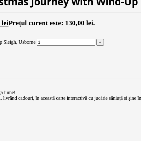
ristmas Journey with Wind-Up
0
lei
Prețul curent este: 130,00 lei.
Up Sleigh, Usborne
ga lume!
livrând cadouri, în această carte interactivă cu jucărie săniuță și șine î