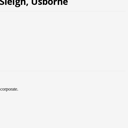
 Sleigh, Usborne
ncorporate.