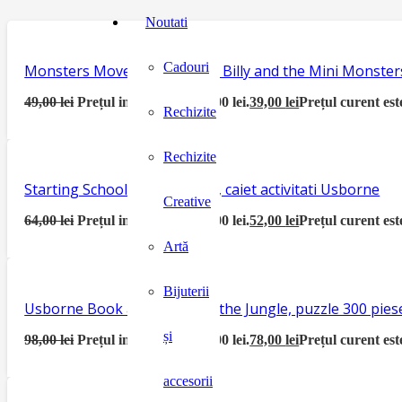
Noutati
Cadouri
Monsters Move House, seria Billy and the Mini Monster
49,00
lei
Prețul inițial a fost: 49,00 lei.
39,00
lei
Prețul curent este
Rechizite
Rechizite
Starting School Activity Book, caiet activitati Usborne
Creative
64,00
lei
Prețul inițial a fost: 64,00 lei.
52,00
lei
Prețul curent este
Artă
Bijuterii
Usborne Book and Jigsaw In the Jungle, puzzle 300 piese
și
98,00
lei
Prețul inițial a fost: 98,00 lei.
78,00
lei
Prețul curent este
accesorii