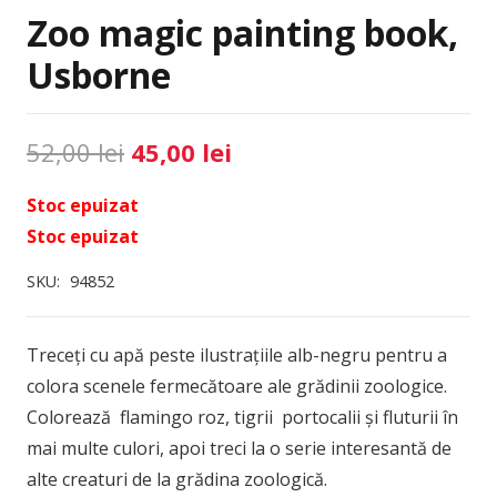
Zoo magic painting book,
Usborne
Prețul
Prețul
52,00
lei
45,00
lei
inițial
curent
Stoc epuizat
a
este:
Stoc epuizat
fost:
45,00 lei.
52,00 lei.
SKU:
94852
Treceți cu apă peste ilustrațiile alb-negru pentru a
colora scenele fermecătoare ale grădinii zoologice.
Colorează flamingo roz, tigrii portocalii și fluturii în
mai multe culori, apoi treci la o serie interesantă de
alte creaturi de la grădina zoologică.