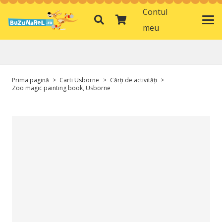
Contul
meu
Prima pagină
>
Carti Usborne
>
Cărți de activități
>
Zoo magic painting book, Usborne