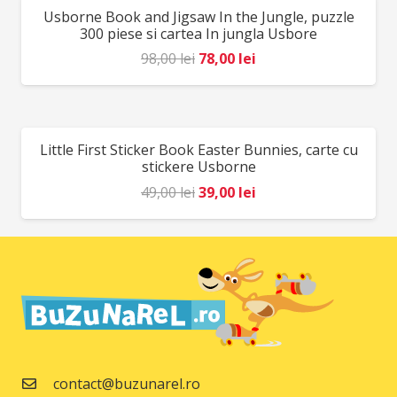
Usborne Book and Jigsaw In the Jungle, puzzle
REDUCERI!
64,00 lei.
300 piese si cartea In jungla Usbore
Prețul
Prețul
98,00
lei
78,00
lei
inițial
curent
a
este:
fost:
78,00 lei.
Little First Sticker Book Easter Bunnies, carte cu
REDUCERI!
98,00 lei.
stickere Usborne
Prețul
Prețul
49,00
lei
39,00
lei
inițial
curent
a
este:
fost:
39,00 lei.
49,00 lei.
contact@buzunarel.ro