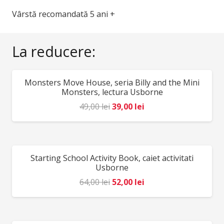
Vârstă recomandată 5 ani +
La reducere:
Monsters Move House, seria Billy and the Mini
REDUCERI!
Monsters, lectura Usborne
Prețul
Prețul
49,00
lei
39,00
lei
inițial
curent
a
este:
fost:
39,00 lei.
Starting School Activity Book, caiet activitati
REDUCERI!
49,00 lei.
Usborne
Prețul
Prețul
64,00
lei
52,00
lei
inițial
curent
a
este:
fost:
52,00 lei.