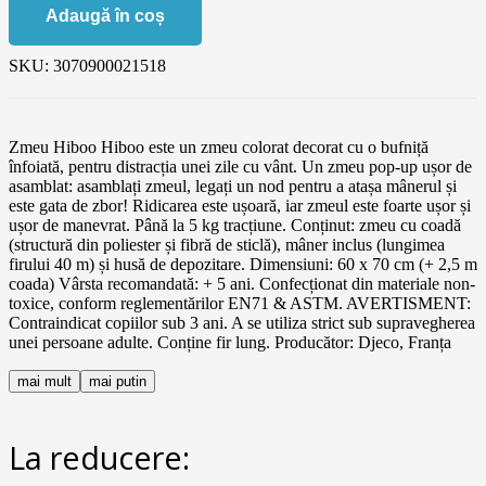
Adaugă în coș
SKU:
3070900021518
Zmeu Hiboo Hiboo este un zmeu colorat decorat cu o bufniță
înfoiată, pentru distracția unei zile cu vânt. Un zmeu pop-up ușor de
asamblat: asamblați zmeul, legați un nod pentru a atașa mânerul și
este gata de zbor! Ridicarea este ușoară, iar zmeul este foarte ușor și
ușor de manevrat. Până la 5 kg tracțiune. Conținut: zmeu cu coadă
(structură din poliester și fibră de sticlă), mâner inclus (lungimea
firului 40 m) și husă de depozitare. Dimensiuni: 60 x 70 cm (+ 2,5 m
coada) Vârsta recomandată: + 5 ani. Confecționat din materiale non-
toxice, conform reglementărilor EN71 & ASTM. AVERTISMENT:
Contraindicat copiilor sub 3 ani. A se utiliza strict sub supravegherea
unei persoane adulte. Conține fir lung. Producător: Djeco, Franța
mai mult
mai putin
La reducere: