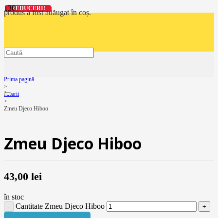
REDUCERI!
REDUCERI!
REDUCERI!
REDUCERI!
produs
a fost adăugat în coș.
Prima pagină
>
Jucarii
>
Zmeu Djeco Hiboo
Zmeu Djeco Hiboo
43,00
lei
în stoc
Cantitate Zmeu Djeco Hiboo