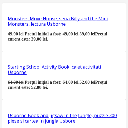
Monsters Move House, seria Billy and the Mini
Monsters, lectura Usborne
49,00
lei
Prețul inițial a fost: 49,00 lei.
39,00
lei
Prețul
curent este: 39,00 lei.
Starting School Activity Book, caiet activitati
Usborne
64,00
lei
Prețul inițial a fost: 64,00 lei.
52,00
lei
Prețul
curent este: 52,00 lei.
Usborne Book and Jigsaw In the Jungle, puzzle 300
piese si cartea In jungla Usbore