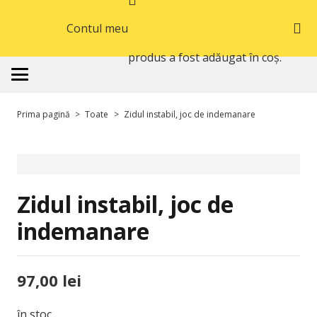
Contul meu
produs
a fost adăugat în coș.
Prima pagină
>
Toate
>
Zidul instabil, joc de indemanare
Zidul instabil, joc de
indemanare
97,00
lei
în stoc