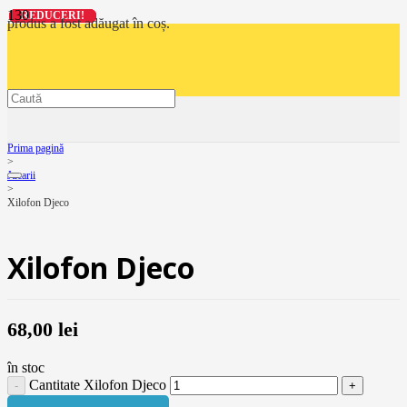
REDUCERI!
REDUCERI!
REDUCERI!
REDUCERI!
produs
a fost adăugat în coș.
Prima pagină
>
Jucarii
>
Xilofon Djeco
Xilofon Djeco
68,00
lei
în stoc
Cantitate Xilofon Djeco