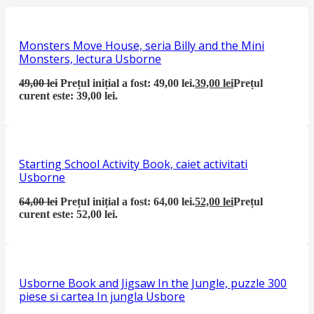
Monsters Move House, seria Billy and the Mini
Monsters, lectura Usborne
49,00
lei
Prețul inițial a fost: 49,00 lei.
39,00
lei
Prețul
curent este: 39,00 lei.
Starting School Activity Book, caiet activitati
Usborne
64,00
lei
Prețul inițial a fost: 64,00 lei.
52,00
lei
Prețul
curent este: 52,00 lei.
Usborne Book and Jigsaw In the Jungle, puzzle 300
piese si cartea In jungla Usbore