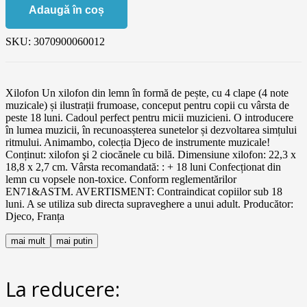
Adaugă în coș
SKU:
3070900060012
Xilofon Un xilofon din lemn în formă de pește, cu 4 clape (4 note
muzicale) și ilustrații frumoase, conceput pentru copii cu vârsta de
peste 18 luni. Cadoul perfect pentru micii muzicieni. O introducere
în lumea muzicii, în recunoasșterea sunetelor și dezvoltarea simțului
ritmului. Animambo, colecția Djeco de instrumente muzicale!
Conținut: xilofon şi 2 ciocănele cu bilă. Dimensiune xilofon: 22,3 x
18,8 x 2,7 cm. Vârsta recomandată: : + 18 luni Confecționat din
lemn cu vopsele non-toxice. Conform reglementărilor
EN71&ASTM. AVERTISMENT: Contraindicat copiilor sub 18
luni. A se utiliza sub directa supraveghere a unui adult. Producător:
Djeco, Franța
mai mult
mai putin
La reducere: