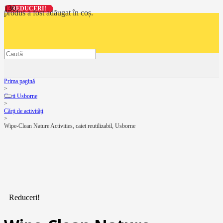
REDUCERI!
REDUCERI!
REDUCERI!
REDUCERI!
produs
a fost adăugat în coș.
Prima pagină
>
Carti Usborne
>
Cărți de activități
>
Wipe-Clean Nature Activities, caiet reutilizabil, Usborne
Reduceri!