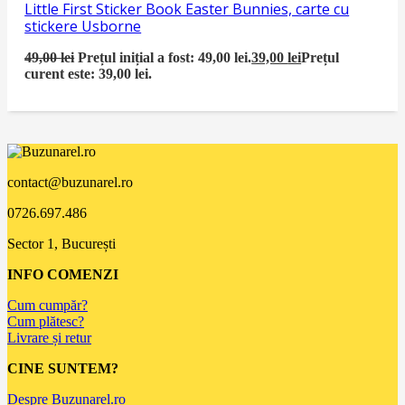
Little First Sticker Book Easter Bunnies, carte cu
stickere Usborne
49,00
lei
Prețul inițial a fost: 49,00 lei.
39,00
lei
Prețul
curent este: 39,00 lei.
contact@buzunarel.ro
0726.697.486
Sector 1, București
INFO COMENZI
Cum cumpăr?
Cum plătesc?
Livrare și retur
CINE SUNTEM?
Despre Buzunarel.ro