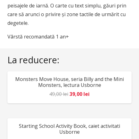
peisajele de iarnă. O carte cu text simplu, găuri prin
care să arunci o privire și zone tactile de urmărit cu
degetele.
Vârstă recomandată 1 an+
La reducere:
Monsters Move House, seria Billy and the Mini
REDUCERI!
Monsters, lectura Usborne
Prețul
Prețul
49,00
lei
39,00
lei
inițial
curent
a
este:
fost:
39,00 lei.
Starting School Activity Book, caiet activitati
REDUCERI!
49,00 lei.
Usborne