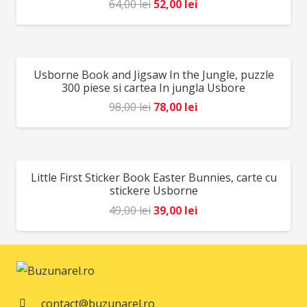
Prețul
Prețul
64,00
lei
52,00
lei
inițial
curent
a
este:
fost:
52,00 lei.
Usborne Book and Jigsaw In the Jungle, puzzle
REDUCERI!
64,00 lei.
300 piese si cartea In jungla Usbore
Prețul
Prețul
98,00
lei
78,00
lei
inițial
curent
a
este:
fost:
78,00 lei.
Little First Sticker Book Easter Bunnies, carte cu
REDUCERI!
98,00 lei.
stickere Usborne
Prețul
Prețul
49,00
lei
39,00
lei
inițial
curent
a
este:
fost:
39,00 lei.
49,00 lei.
contact@buzunarel.ro