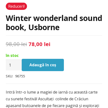
Reduceri!
Winter wonderland sound
book, Usborne
Prețul
Prețul
98,00
lei
78,00
lei
inițial
curent
în stoc
a
este:
Cantitate
fost:
78,00 lei.
Adaugă în coș
Winter
98,00 lei.
wonderland
SKU:
96755
sound
book,
Intră într-o lume a magiei de iarnă cu această carte
Usborne
cu sunete festivă! Ascultați colinde de Crăciun
apasand butoanele de pe fiecare pagină și explorați