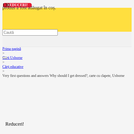
REDUCERI!
REDUCERI!
REDUCERI!
REDUCERI!
produs
a fost adăugat în coș.
Prima pagină
>
Carti Usborne
>
Cărți educative
>
Very first questions and answers Why should I get dressed?, carte cu clapete, Usborne
Reduceri!