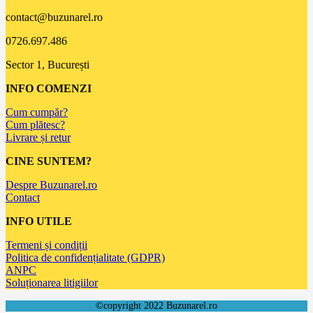
contact@buzunarel.ro
0726.697.486
Sector 1, București
INFO COMENZI
Cum cumpăr?
Cum plătesc?
Livrare și retur
CINE SUNTEM?
Despre Buzunarel.ro
Contact
INFO UTILE
Termeni și condiții
Politica de confidențialitate (GDPR)
ANPC
Soluționarea litigiilor
©copyright 2022 Buzunarel.ro