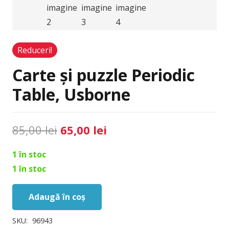
Reduceri!
Carte și puzzle Periodic
Table, Usborne
Prețul
Prețul
85,00
lei
65,00
lei
inițial
curent
1 în stoc
a
este:
1 în stoc
fost:
65,00 lei.
85,00 lei.
Adaugă în coș
Cantitate
Carte
SKU:
96943