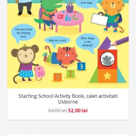
Starting School Activity Book, caiet activitati
Usborne
Prețul
Prețul
64,00
lei
52,00
lei
inițial
curent
a
este:
fost:
52,00 lei.