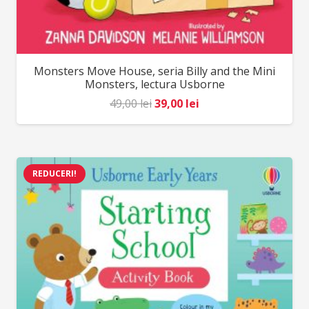
Monsters Move House, seria Billy and the Mini
Monsters, lectura Usborne
Prețul
Prețul
49,00
lei
39,00
lei
inițial
curent
a
este:
fost:
39,00 lei.
REDUCERI!
49,00 lei.