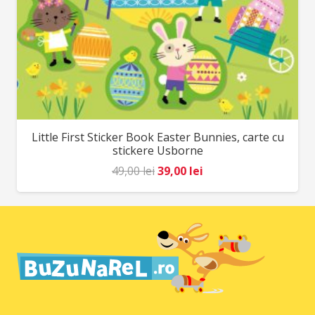
Little First Sticker Book Easter Bunnies, carte cu
stickere Usborne
Prețul
Prețul
49,00
lei
39,00
lei
inițial
curent
a
este:
fost:
39,00 lei.
49,00 lei.