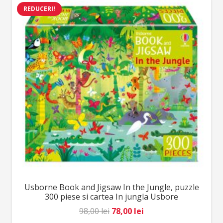
REDUCERI!
64,00 lei.
Usborne Book and Jigsaw In the Jungle, puzzle
300 piese si cartea In jungla Usbore
Prețul
Prețul
98,00
lei
78,00
lei