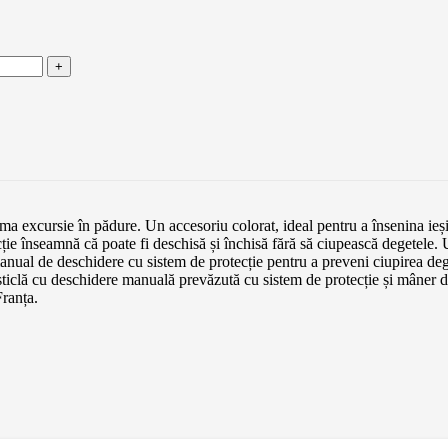
 excursie în pădure. Un accesoriu colorat, ideal pentru a însenina ieșir
 înseamnă că poate fi deschisă și închisă fără să ciupească degetele. Un
sm manual de deschidere cu sistem de protecție pentru a preveni ciupirea 
ă de sticlă cu deschidere manuală prevăzută cu sistem de protecție și mâne
Franța.