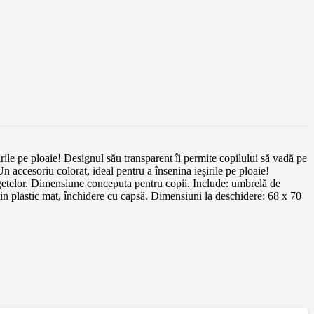
ile pe ploaie! Designul său transparent îi permite copilului să vadă pe
 accesoriu colorat, ideal pentru a însenina ieșirile pe ploaie!
degetelor. Dimensiune conceputa pentru copii. Include: umbrelă de
r din plastic mat, închidere cu capsă. Dimensiuni la deschidere: 68 x 70