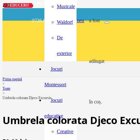
contact@buzunarel.ro
REDUCERI!
REDUCERI!
REDUCERI!
REDUCERI!
Muzicale
0726.697.486
meu
a fost
Waldorf
De
exterior
adăugat
Jocuri
Prima pagină
>
Montessori
Toate
>
Umbrela colorata Djeco Excursie
Jocuri
în coș.
educative
Umbrela colorata Djeco Excu
Creative