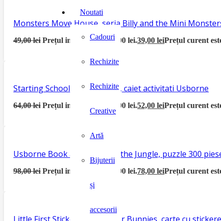
Noutati
Monsters Move House, seria Billy and the Mini Monster
Cadouri
49,00
lei
Prețul inițial a fost: 49,00 lei.
39,00
lei
Prețul curent este
Rechizite
Rechizite
Starting School Activity Book, caiet activitati Usborne
64,00
lei
Prețul inițial a fost: 64,00 lei.
52,00
lei
Prețul curent este
Creative
Artă
Usborne Book and Jigsaw In the Jungle, puzzle 300 piese
Bijuterii
98,00
lei
Prețul inițial a fost: 98,00 lei.
78,00
lei
Prețul curent este
și
accesorii
Little First Sticker Book Easter Bunnies, carte cu sticke