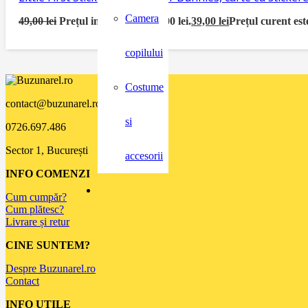
Camera
49,00
lei
Prețul inițial a fost: 49,00 lei.
39,00
lei
Prețul curent este
copilului
Costume
contact@buzunarel.ro
si
0726.697.486
Sector 1, București
accesorii
INFO COMENZI
Cum cumpăr?
Cum plătesc?
Livrare și retur
CINE SUNTEM?
Despre Buzunarel.ro
Contact
INFO UTILE