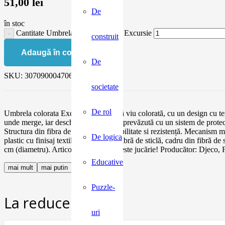
51,00
lei
De
în stoc
Cantitate Umbrela colorata Djeco Excursie
construit
Adaugă în coș
De
SKU:
3070900047068
societate
De rol
Umbrela colorata Excursie O umbrelă viu colorată, cu un design cu tema
unde merge, iar deschiderea manuală prevăzută cu un sistem de protecție
Structura din fibra de sticla îi dă flexibilitate si rezistență. Mecani
De logica
plastic cu finisaj textil, 8 nervuri din fibră de sticlă, cadru din fibr
cm (diametru). Articol decorativ. Nu este jucărie! Producător: Djeco, 
Educative
mai mult
mai putin
Puzzle-
La reducere:
uri