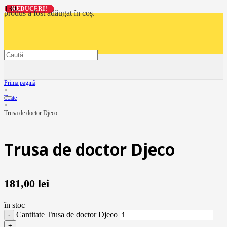
REDUCERI!
REDUCERI!
REDUCERI!
REDUCERI!
produs
a fost adăugat în coș.
Prima pagină
>
Toate
>
Trusa de doctor Djeco
Trusa de doctor Djeco
181,00
lei
în stoc
Cantitate Trusa de doctor Djeco