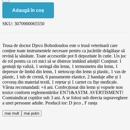
Adaugă în coș
SKU:
3070900065550
Trusa de doctor Djeco Bobodoudou este o trusă veterinară care
conține toate instrumentele necesare pentru ca jucăriile drăgălașe să
revină la sănătate. Toate accesoriile pot fi depozitate în cutie. Un joc
de rol pentru ca cei mici să se distreze imitând adulții! Conținut: 1
gentuță tip valiză, 1 seringă din lemn, 1 termometru din lemn, 1
depresor de limbă din lemn, 1 stetoscop din lemn și plastic, 1 vas de
plastic, 1 tub de cremă, 6 pansamente elastice, 2 bandaje albe și 1
covoraș din material textil, 1 rețetar și 1 carnet cu fișe medicale.
Vârsta recomandată: +4 ani. Confecționat din lemn și vopsele non
toxice conform reglementărilor EN71&ASTM. AVERTISMENT!
Contraindicat copiilor sub 3 ani. A se folosi sub directa supraveghere
a unei persoane adulte. Producă tor: D jeco , F ranța
mai mult
mai putin