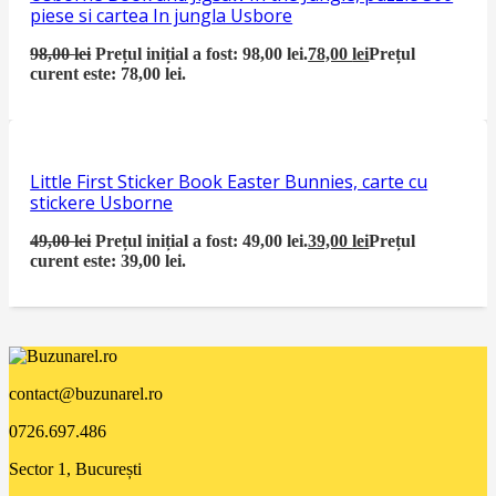
piese si cartea In jungla Usbore
98,00
lei
Prețul inițial a fost: 98,00 lei.
78,00
lei
Prețul
curent este: 78,00 lei.
Little First Sticker Book Easter Bunnies, carte cu
stickere Usborne
49,00
lei
Prețul inițial a fost: 49,00 lei.
39,00
lei
Prețul
curent este: 39,00 lei.
contact@buzunarel.ro
0726.697.486
Sector 1, București