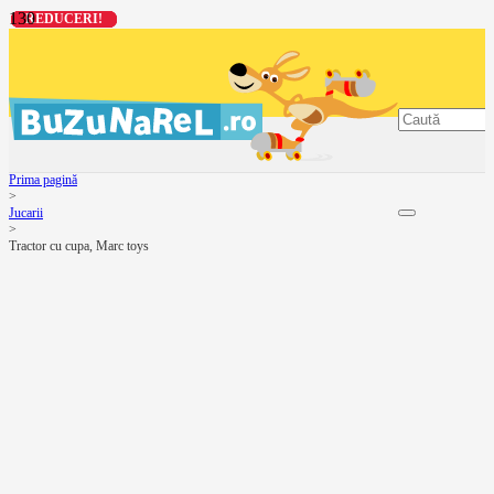
REDUCERI!
REDUCERI!
REDUCERI!
REDUCERI!
Prima pagină
>
Jucarii
>
Tractor cu cupa, Marc toys