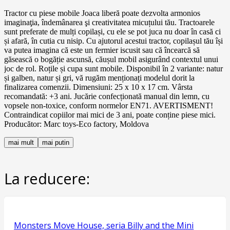
Tractor cu piese mobile Joaca liberă poate dezvolta armonios
imaginaţia, îndemânarea şi creativitatea micuțului tău. Tractoarele
sunt preferate de mulți copilași, cu ele se pot juca nu doar în casă ci
și afară, în cutia cu nisip. Cu ajutorul acestui tractor, copilașul tău își
va putea imagina că este un fermier iscusit sau că încearcă să
găsească o bogăție ascunsă, căușul mobil asigurând contextul unui
joc de rol. Roțile și cupa sunt mobile. Disponibil în 2 variante: natur
și galben, natur și gri, vă rugăm menționați modelul dorit la
finalizarea comenzii. Dimensiuni: 25 x 10 x 17 cm. Vârsta
recomandată: +3 ani. Jucărie confecționată manual din lemn, cu
vopsele non-toxice, conform normelor EN71. AVERTISMENT!
Contraindicat copiilor mai mici de 3 ani, poate conține piese mici.
Producător: Marc toys-Eco factory, Moldova
mai mult
mai putin
La reducere:
Monsters Move House, seria Billy and the Mini