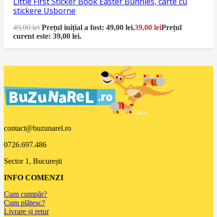
Little First Sticker Book Easter Bunnies, carte cu
stickere Usborne
49,00
lei
Prețul inițial a fost: 49,00 lei.
39,00
lei
Prețul
curent este: 39,00 lei.
contact@buzunarel.ro
0726.697.486
Sector 1, București
INFO COMENZI
Cum cumpăr?
Cum plătesc?
Livrare și retur