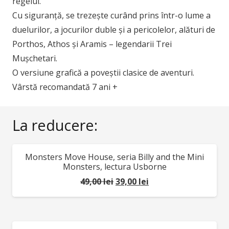
regelui.
Cu siguranță, se trezește curând prins într-o lume a
duelurilor, a jocurilor duble și a pericolelor, alături de
Porthos, Athos și Aramis – legendarii Trei
Mușchetari.
O versiune grafică a poveștii clasice de aventuri.
Vârstă recomandată 7 ani +
La reducere:
Monsters Move House, seria Billy and the Mini
REDUCERI!
Monsters, lectura Usborne
Prețul
Prețul
49,00
lei
39,00
lei
inițial
curent
a
este:
fost:
39,00 lei.