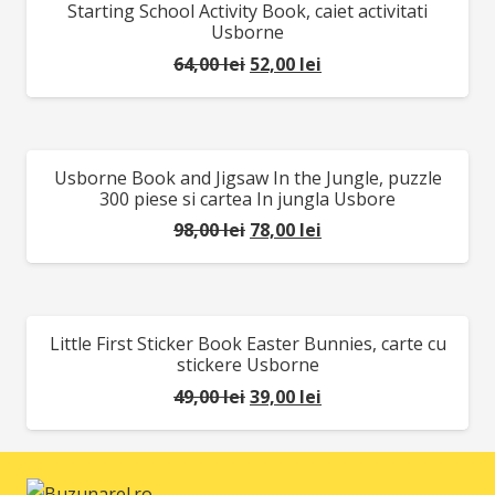
Starting School Activity Book, caiet activitati
REDUCERI!
49,00 lei.
Usborne
Prețul
Prețul
64,00
lei
52,00
lei
inițial
curent
a
este:
fost:
52,00 lei.
Usborne Book and Jigsaw In the Jungle, puzzle
REDUCERI!
64,00 lei.
300 piese si cartea In jungla Usbore
Prețul
Prețul
98,00
lei
78,00
lei
inițial
curent
a
este:
fost:
78,00 lei.
Little First Sticker Book Easter Bunnies, carte cu
REDUCERI!
98,00 lei.
stickere Usborne
Prețul
Prețul
49,00
lei
39,00
lei
inițial
curent
a
este:
fost:
39,00 lei.