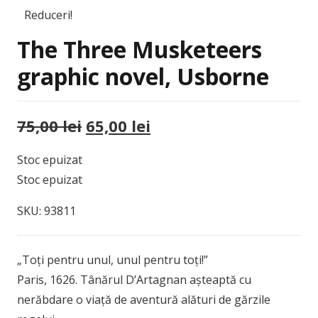
Reduceri!
The Three Musketeers
graphic novel, Usborne
Prețul
Prețul
75,00
lei
65,00
lei
inițial
curent
Stoc epuizat
a
este:
Stoc epuizat
fost:
65,00 lei.
75,00 lei.
SKU:
93811
„Toți pentru unul, unul pentru toți!”
Paris, 1626. Tânărul D’Artagnan așteaptă cu
nerăbdare o viață de aventură alături de gărzile