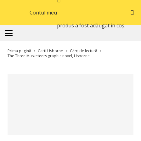
Contul meu
produs
a fost adăugat în coș.
Prima pagină
>
Carti Usborne
>
Cărți de lectură
>
The Three Musketeers graphic novel, Usborne