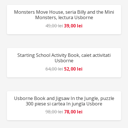
Monsters Move House, seria Billy and the Mini
REDUCERI!
Monsters, lectura Usborne
Prețul
Prețul
49,00
lei
39,00
lei
inițial
curent
a
este:
fost:
39,00 lei.
Starting School Activity Book, caiet activitati
REDUCERI!
49,00 lei.
Usborne
Prețul
Prețul
64,00
lei
52,00
lei
inițial
curent
a
este:
fost:
52,00 lei.
Usborne Book and Jigsaw In the Jungle, puzzle
REDUCERI!
64,00 lei.
300 piese si cartea In jungla Usbore
Prețul
Prețul
98,00
lei
78,00
lei
inițial
curent
a
este: