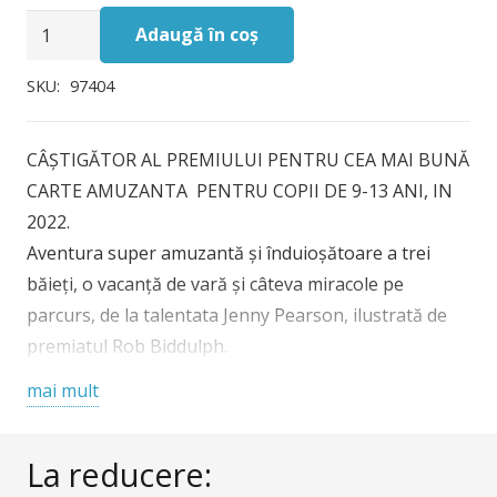
Cantitate
fost:
45,00 lei.
Adaugă în coș
The
52,00 lei.
Super
SKU:
97404
Miraculous
Journey
CÂȘTIGĂTOR AL PREMIULUI PENTRU CEA MAI BUNĂ
of
CARTE AMUZANTA PENTRU COPII DE 9-13 ANI, IN
Freddie
2022.
Yates,
Aventura super amuzantă și înduioșătoare a trei
Usborne
băieți, o vacanță de vară și câteva miracole pe
parcurs, de la talentata Jenny Pearson, ilustrată de
premiatul Rob Biddulph.
Vârstă recomandată 9 ani +
mai mult
La reducere: