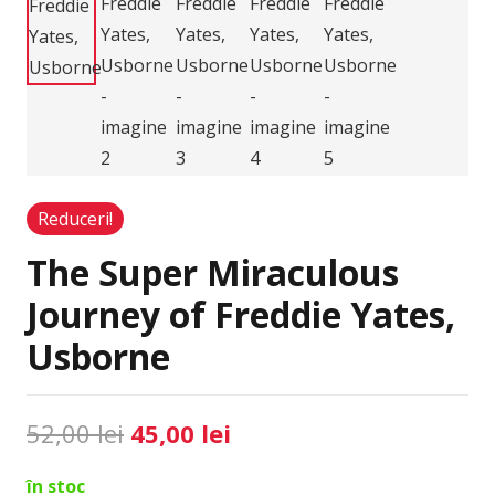
Reduceri!
The Super Miraculous
Journey of Freddie Yates,
Usborne
Prețul
Prețul
52,00
lei
45,00
lei
inițial
curent
în stoc
a
este: