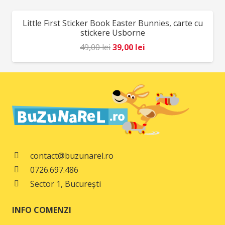
fost:
78,00 lei.
Little First Sticker Book Easter Bunnies, carte cu
REDUCERI!
98,00 lei.
stickere Usborne
Prețul
Prețul
49,00
lei
39,00
lei
inițial
curent
a
este:
fost:
39,00 lei.
49,00 lei.
contact@buzunarel.ro
0726.697.486
Sector 1, București
INFO COMENZI