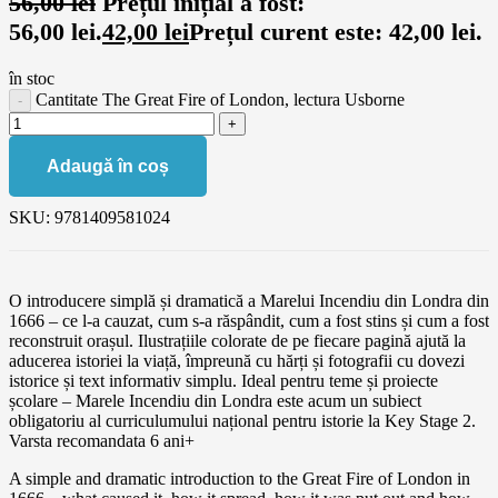
56,00
lei
Prețul inițial a fost:
56,00 lei.
42,00
lei
Prețul curent este: 42,00 lei.
în stoc
Cantitate The Great Fire of London, lectura Usborne
Adaugă în coș
SKU:
9781409581024
O introducere simplă și dramatică a Marelui Incendiu din Londra din
1666 – ce l-a cauzat, cum s-a răspândit, cum a fost stins și cum a fost
reconstruit orașul. Ilustrațiile colorate de pe fiecare pagină ajută la
aducerea istoriei la viață, împreună cu hărți și fotografii cu dovezi
istorice și text informativ simplu. Ideal pentru teme și proiecte
școlare – Marele Incendiu din Londra este acum un subiect
obligatoriu al curriculumului național pentru istorie la Key Stage 2.
Varsta recomandata 6 ani+
A simple and dramatic introduction to the Great Fire of London in