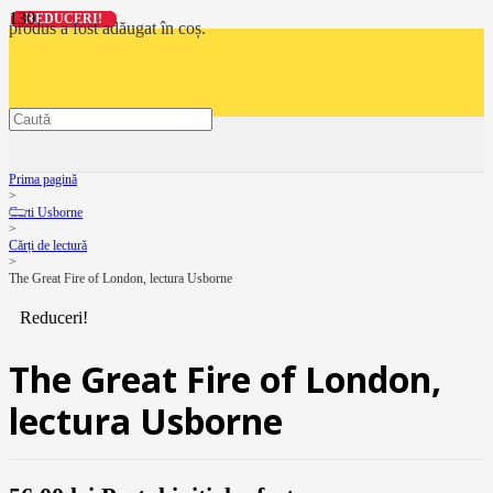
REDUCERI!
REDUCERI!
REDUCERI!
REDUCERI!
produs
a fost adăugat în coș.
Prima pagină
>
Carti Usborne
>
Cărți de lectură
>
The Great Fire of London, lectura Usborne
Reduceri!
The Great Fire of London,
lectura Usborne