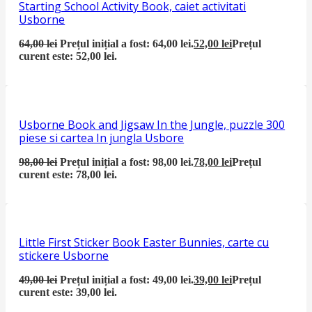
Starting School Activity Book, caiet activitati
Usborne
64,00
lei
Prețul inițial a fost: 64,00 lei.
52,00
lei
Prețul
curent este: 52,00 lei.
Usborne Book and Jigsaw In the Jungle, puzzle 300
piese si cartea In jungla Usbore
98,00
lei
Prețul inițial a fost: 98,00 lei.
78,00
lei
Prețul
curent este: 78,00 lei.
Little First Sticker Book Easter Bunnies, carte cu
stickere Usborne
49,00
lei
Prețul inițial a fost: 49,00 lei.
39,00
lei
Prețul
curent este: 39,00 lei.