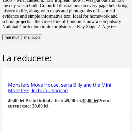
1666 – what caused it, how it spread, how it was put out and how
the city was rebuilt. Colourful illustrations on every page help bring
history to life, along with maps and photographs of historical
evidence and simple informative text. Ideal for homework and
school projects – the Great Fire of London is now a compulsory
National Curriculum topic for history at Key Stage 2. Age 6+
mai mult
mai putin
La reducere:
Monsters Move House, seria Billy and the Mini
Monsters, lectura Usborne
49,00
lei
Prețul inițial a fost: 49,00 lei.
39,00
lei
Prețul
curent este: 39,00 lei.