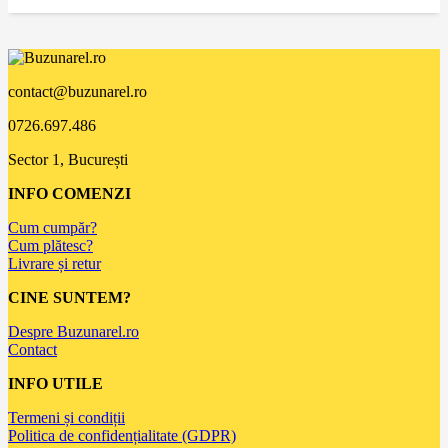
contact@buzunarel.ro
0726.697.486
Sector 1, București
INFO COMENZI
Cum cumpăr?
Cum plătesc?
Livrare și retur
CINE SUNTEM?
Despre Buzunarel.ro
Contact
INFO UTILE
Termeni și condiții
Politica de confidențialitate (GDPR)