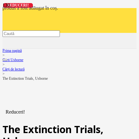
REDUCERI!
REDUCERI!
REDUCERI!
REDUCERI!
produs
a fost adăugat în coș.
Prima pagină
>
Carti Usborne
>
Cărți de lectură
>
The Extinction Trials, Usborne
Reduceri!
The Extinction Trials,