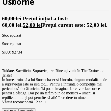
Usborne
60,00
lei
Prețul inițial a fost:
60,00 lei.
52,00
lei
Prețul curent este: 52,00 lei.
Stoc epuizat
Stoc epuizat
SKU:
92734
Trădare. Sacrificiu. Supraviețuire. Bine ați venit în The Extinction
Trials!
În lumea ruinată a lui Stormchaser și Lincoln, singura modalitate de
a supraviețui este să riști totul. Pentru a înfrunta o competiție mai
periculoasă decât oricine își poate imagina. Iar ei vor face orice
pentru a câștiga. Dar pe un tărâm plin de monștri – umani și
reptilieni – nu-și pot permite să aibă încredere în nimeni.
Vârstă recomandată 12 ani +
mai mult
mai putin