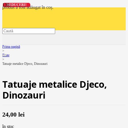
REDUCERI!
REDUCERI!
REDUCERI!
REDUCERI!
produs
a fost adăugat în coș.
Prima pagină
>
Toate
>
Tatuaje metalice Djeco, Dinozauri
Tatuaje metalice Djeco,
Dinozauri
24,00
lei
în stoc