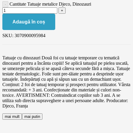
Cantitate Tatuaje metalice Djeco, Dinozauri
Adaugă în coș
SKU:
3070900095984
Tatuaje cu dinozauri Două foi cu tatuaje temporare cu tematică
dinozauri pentru a încânta copiii! Se aplică tatuajul pe pielea uscată,
se umezește pelicula și se apasă câteva secunde fără a mișca. Tatuaje
testate dermatologic. Foile sunt pre-tăiate pentru a desprinde ușor
tatuajele. Îndepărtați cu apă și săpun sau cu un demachiant ușor.
Conținut: 2 foi de tatuaj temporar și prospect pentru utilizator. Vârsta
recomandată: + 3 ani. Confecționate din materiale și culori non-
toxice. AVERTISMENT: Contraindicat copiilor sub 3 ani. A se
utiliza sub directa supraveghere a unei persoane adulte. Producator:
Djeco, Franța
mai mult
mai putin