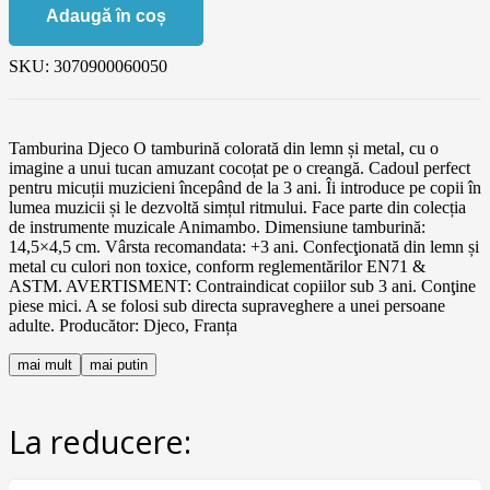
Adaugă în coș
SKU:
3070900060050
Tamburina Djeco O tamburină colorată din lemn și metal, cu o
imagine a unui tucan amuzant cocoțat pe o creangă. Cadoul perfect
pentru micuții muzicieni începând de la 3 ani. Îi introduce pe copii în
lumea muzicii și le dezvoltă simțul ritmului. Face parte din colecția
de instrumente muzicale Animambo. Dimensiune tamburină:
14,5×4,5 cm. Vârsta recomandata: +3 ani. Confecţionată din lemn și
metal cu culori non toxice, conform reglementărilor EN71 &
ASTM. AVERTISMENT: Contraindicat copiilor sub 3 ani. Conţine
piese mici. A se folosi sub directa supraveghere a unei persoane
adulte. Producător: Djeco, Franța
mai mult
mai putin
La reducere: