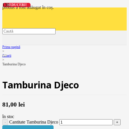
REDUCERI!
REDUCERI!
REDUCERI!
REDUCERI!
produs
a fost adăugat în coș.
Prima pagină
>
Jucarii
>
Tamburina Djeco
Tamburina Djeco
81,00
lei
în stoc
Cantitate Tamburina Djeco