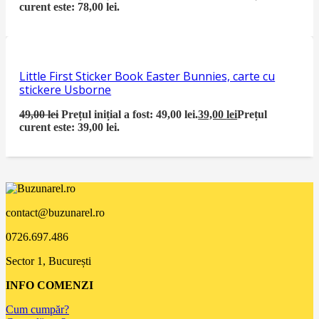
curent este: 78,00 lei.
Little First Sticker Book Easter Bunnies, carte cu
stickere Usborne
49,00
lei
Prețul inițial a fost: 49,00 lei.
39,00
lei
Prețul
curent este: 39,00 lei.
contact@buzunarel.ro
0726.697.486
Sector 1, București
INFO COMENZI
Cum cumpăr?