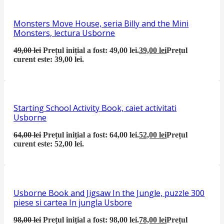
Monsters Move House, seria Billy and the Mini
Monsters, lectura Usborne
49,00
lei
Prețul inițial a fost: 49,00 lei.
39,00
lei
Prețul
curent este: 39,00 lei.
Starting School Activity Book, caiet activitati
Usborne
64,00
lei
Prețul inițial a fost: 64,00 lei.
52,00
lei
Prețul
curent este: 52,00 lei.
Usborne Book and Jigsaw In the Jungle, puzzle 300
piese si cartea In jungla Usbore
98,00
lei
Prețul inițial a fost: 98,00 lei.
78,00
lei
Prețul