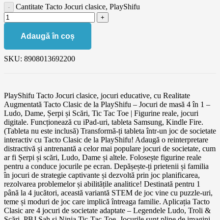
Cantitate Tacto Jocuri clasice, PlayShifu
Adaugă în coș
SKU:
8908013692200
PlayShifu Tacto Jocuri clasice, jocuri educative, cu Realitate
Augmentată Tacto Clasic de la PlayShifu – Jocuri de masă 4 în 1 –
Ludo, Dame, Șerpi și Scări, Tic Tac Toe | Figurine reale, jocuri
digitale. Funcționează cu iPad-uri, tableta Samsung, Kindle Fire.
(Tableta nu este inclusă) Transformă-ți tableta într-un joc de societate
interactiv cu Tacto Clasic de la PlayShifu! Adaugă o reinterpretare
distractivă și antrenantă a celor mai populare jocuri de societate, cum
ar fi Șerpi și scări, Ludo, Dame și altele. Folosește figurine reale
pentru a conduce jocurile pe ecran. Depășește-ți prietenii și familia
în jocuri de strategie captivante și dezvoltă prin joc planificarea,
rezolvarea problemelor și abilitățile analitice! Destinată pentru 1
până la 4 jucători, această variantă STEM de joc vine cu puzzle-uri,
teme și moduri de joc care implică întreaga familie. Aplicația Tacto
Clasic are 4 jocuri de societate adaptate – Legendele Ludo, Troli &
Scări, PBJ Sah și Ninja Tic-Tac-Toe. Jocurile sunt pline de imagini