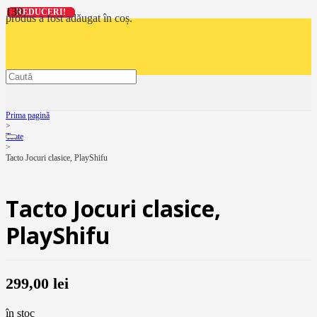
REDUCERI!
REDUCERI!
REDUCERI!
REDUCERI!
produs
a fost adăugat în coș.
Prima pagină
>
Toate
>
Tacto Jocuri clasice, PlayShifu
Tacto Jocuri clasice,
PlayShifu
299,00
lei
în stoc