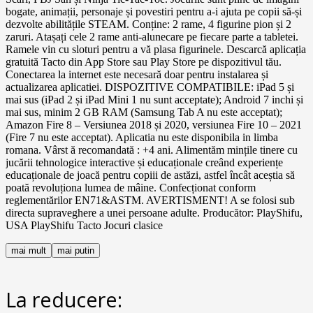
bogate, animații, personaje și povestiri pentru a-i ajuta pe copii să-și
dezvolte abilitățile STEAM. Conține: 2 rame, 4 figurine pion și 2
zaruri. Atașați cele 2 rame anti-alunecare pe fiecare parte a tabletei.
Ramele vin cu sloturi pentru a vă plasa figurinele. Descarcă aplicația
gratuită Tacto din App Store sau Play Store pe dispozitivul tău.
Conectarea la internet este necesară doar pentru instalarea și
actualizarea aplicatiei. DISPOZITIVE COMPATIBILE: iPad 5 și
mai sus (iPad 2 și iPad Mini 1 nu sunt acceptate); Android 7 inchi și
mai sus, minim 2 GB RAM (Samsung Tab A nu este acceptat);
Amazon Fire 8 – Versiunea 2018 și 2020, versiunea Fire 10 – 2021
(Fire 7 nu este acceptat). Aplicatia nu este disponibila in limba
romana. Vârst ă recomandată : +4 ani. Alimentăm mințile tinere cu
jucării tehnologice interactive și educaționale creând experiențe
educaționale de joacă pentru copiii de astăzi, astfel încât aceștia să
poată revoluționa lumea de mâine. Confecționat conform
reglementărilor EN71&ASTM. AVERTISMENT! A se folosi sub
directa supraveghere a unei persoane adulte. Producător: PlayShifu,
USA PlayShifu Tacto Jocuri clasice
mai mult
mai putin
La reducere: