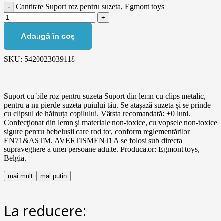
Cantitate Suport roz pentru suzeta, Egmont toys
Adaugă în coș
SKU:
5420023039118
Suport cu bile roz pentru suzeta Suport din lemn cu clips metalic,
pentru a nu pierde suzeta puiului tău. Se atașază suzeta și se prinde
cu clipsul de hăinuța copilului. Vârsta recomandată: +0 luni.
Confecţionat din lemn şi materiale non-toxice, cu vopsele non-toxice
sigure pentru bebelușii care rod tot, conform reglementărilor
EN71&ASTM. AVERTISMENT! A se folosi sub directa
supraveghere a unei persoane adulte. Producător: Egmont toys,
Belgia.
mai mult
mai putin
La reducere: