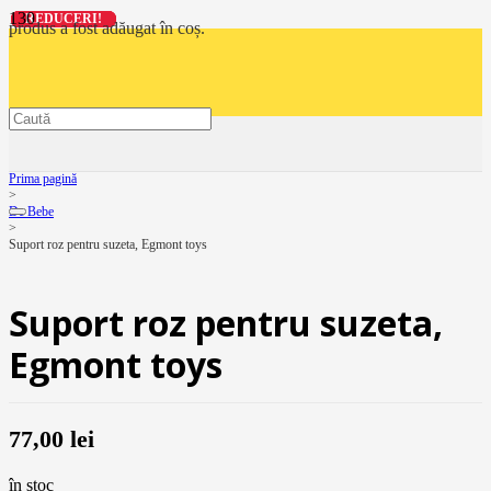
REDUCERI!
REDUCERI!
REDUCERI!
REDUCERI!
produs
a fost adăugat în coș.
Prima pagină
>
De Bebe
>
Suport roz pentru suzeta, Egmont toys
Suport roz pentru suzeta,
Egmont toys
77,00
lei
în stoc