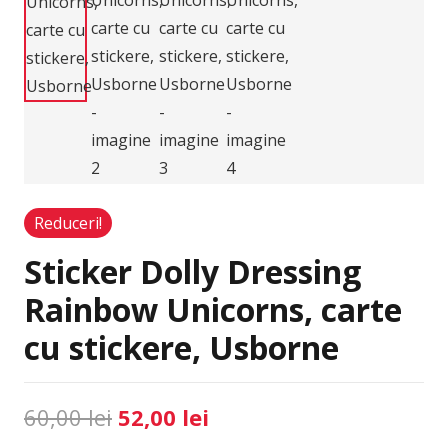
Reduceri!
Sticker Dolly Dressing
Rainbow Unicorns, carte
cu stickere, Usborne
Prețul
Prețul
60,00
lei
52,00
lei
inițial
curent