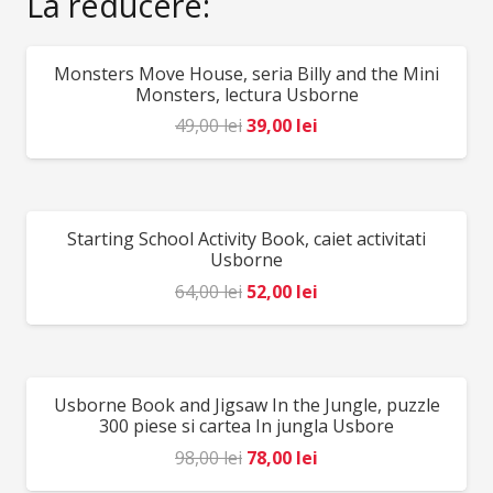
La reducere:
crystal cave. Use the stickers to adorn the unicorns
with headdresses and garlands, and choose outfits
Monsters Move House, seria Billy and the Mini
REDUCERI!
for the fairy dolls.
Monsters, lectura Usborne
Prețul
Prețul
49,00
lei
39,00
lei
inițial
curent
a
este:
fost:
39,00 lei.
Starting School Activity Book, caiet activitati
REDUCERI!
49,00 lei.
Usborne
Prețul
Prețul
64,00
lei
52,00
lei
inițial
curent
a
este:
fost:
52,00 lei.
Usborne Book and Jigsaw In the Jungle, puzzle
REDUCERI!
64,00 lei.
300 piese si cartea In jungla Usbore
Prețul
Prețul
98,00
lei
78,00
lei
inițial
curent