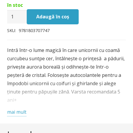
în stoc
a
este:
Cantitate
fost:
52,00 lei.
Adaugă în coș
Sticker
60,00 lei.
Dolly
SKU:
9781803707747
Dressing
Rainbow
Intră într-o lume magică în care unicornii cu coamă
Unicorns,
curcubeu suntpe cer, întâlnește o prințesă a pădurii,
carte
privește aurora boreală și odihnește-te într-o
cu
peșteră de cristal. Folosește autocolantele pentru a
stickere,
împodobi unicornii cu coifuri și ghirlande și alege
Usborne
ținute pentru păpușile zână. Varsta recomandata 5
ani+
mai mult
Enter a magical world where unicorns with rainbow
manes gallop across the sky, meet a woodland fairy
princess, gaze at the Northern lights and rest in a