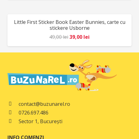
a
este:
fost:
78,00 lei.
Little First Sticker Book Easter Bunnies, carte cu
REDUCERI!
98,00 lei.
stickere Usborne
Prețul
Prețul
49,00
lei
39,00
lei
inițial
curent
a
este:
fost:
39,00 lei.
49,00 lei.
contact@buzunarel.ro
0726.697.486
Sector 1, București
INFO COMENZI