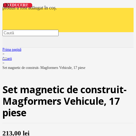
REDUCERI!
REDUCERI!
REDUCERI!
REDUCERI!
produs
a fost adăugat în coș.
Prima pagină
>
Jucarii
>
Set magnetic de construit- Magformers Vehicule, 17 piese
Set magnetic de construit-
Magformers Vehicule, 17
piese
213,00
lei