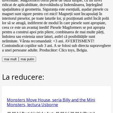
diversitate. Magformers oferă piese de bază simple, cu un nivel
ridicat de aplicabilitate, dezvoltându-și îndemânarea, înțelegând
spațialitatea și geometria. Siguranța este esențială, așadar piesele cu
magnet sunt sigure pentru cei mici! Magneții sunt încapsulați în
interiorul pieselor, pe toate laturile lor, și poziționati astfel încât polii
lor să se atragă, indiferent de modul în care piesele sunt apropiate,
ceea ce este un avantaj inedit! Piesele Magformers se pot apropia
pentru a construi apoi prin pliere, combinarea de mai multe părți,
îndoirea sau extensia unor laturi, astfel că posibilitățile sunt
nelimitate. Vârsta recomandată: +3 ani. AVERTISMENT!
Contraindicat copiilor sub 3 ani. A se folosi sub directa supraveghere
a unei persoane adulte. Producător: Clics toys, Belgia.
mai mult
mai putin
La reducere:
Monsters Move House, seria Billy and the Mini
Monsters, lectura Usborne