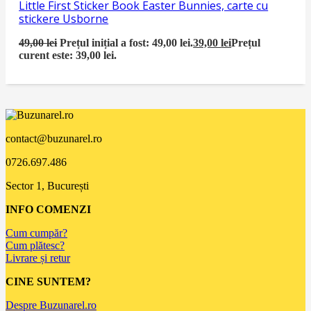
Little First Sticker Book Easter Bunnies, carte cu
stickere Usborne
49,00
lei
Prețul inițial a fost: 49,00 lei.
39,00
lei
Prețul
curent este: 39,00 lei.
contact@buzunarel.ro
0726.697.486
Sector 1, București
INFO COMENZI
Cum cumpăr?
Cum plătesc?
Livrare și retur
CINE SUNTEM?
Despre Buzunarel.ro