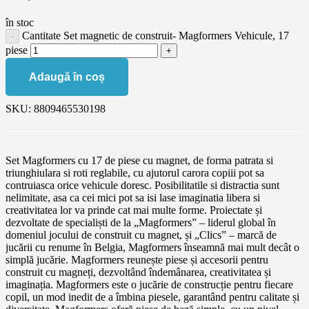
în stoc
Cantitate Set magnetic de construit- Magformers Vehicule, 17
piese
Adaugă în coș
SKU:
8809465530198
Set Magformers cu 17 de piese cu magnet, de forma patrata si
triunghiulara si roti reglabile, cu ajutorul carora copiii pot sa
contruiasca orice vehicule doresc. Posibilitatile si distractia sunt
nelimitate, asa ca cei mici pot sa isi lase imaginatia libera si
creativitatea lor va prinde cat mai multe forme. Proiectate și
dezvoltate de specialiști de la „Magformers” – liderul global în
domeniul jocului de construit cu magnet, și „Clics” – marcă de
jucării cu renume în Belgia, Magformers înseamnă mai mult decât o
simplă jucărie. Magformers reunește piese și accesorii pentru
construit cu magneți, dezvoltând îndemânarea, creativitatea și
imaginația. Magformers este o jucărie de construcție pentru fiecare
copil, un mod inedit de a îmbina piesele, garantând pentru calitate și