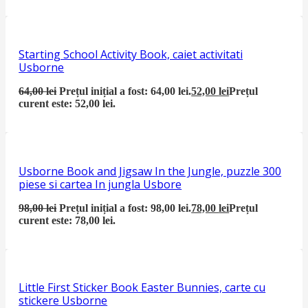
Starting School Activity Book, caiet activitati
Usborne
64,00
lei
Prețul inițial a fost: 64,00 lei.
52,00
lei
Prețul
curent este: 52,00 lei.
Usborne Book and Jigsaw In the Jungle, puzzle 300
piese si cartea In jungla Usbore
98,00
lei
Prețul inițial a fost: 98,00 lei.
78,00
lei
Prețul
curent este: 78,00 lei.
Little First Sticker Book Easter Bunnies, carte cu
stickere Usborne