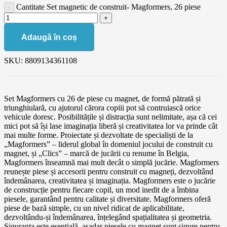
Cantitate Set magnetic de construit- Magformers, 26 piese
Adaugă în coș
SKU:
8809134361108
Set Magformers cu 26 de piese cu magnet, de formă pătrată și
triunghiulară, cu ajutorul cărora copiii pot să contruiască orice
vehicule doresc. Posibilitățile și distracția sunt nelimitate, așa că cei
mici pot să își lase imaginația liberă și creativitatea lor va prinde cât
mai multe forme. Proiectate și dezvoltate de specialiști de la
„Magformers” – liderul global în domeniul jocului de construit cu
magnet, și „Clics” – marcă de jucării cu renume în Belgia,
Magformers înseamnă mai mult decât o simplă jucărie. Magformers
reunește piese și accesorii pentru construit cu magneți, dezvoltând
îndemânarea, creativitatea și imaginația. Magformers este o jucărie
de construcție pentru fiecare copil, un mod inedit de a îmbina
piesele, garantând pentru calitate și diversitate. Magformers oferă
piese de bază simple, cu un nivel ridicat de aplicabilitate,
dezvoltându-și îndemânarea, înțelegând spațialitatea și geometria.
Siguranța este esențială, așadar piesele cu magnet sunt sigure pentru