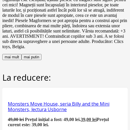
cei mici! Magneții sunt încapsulați în interiorul pieselor, pe toate
laturile lor, și poziționati astfel încât polii lor să se atragă, indiferent
de modul în care piesele sunt apropiate, ceea ce este un avantaj
inedit! Piesele Magformers se pot apropia pentru a construi apoi prin
pliere, combinarea de mai multe părți, îndoirea sau extensia unor
laturi, astfel că posibilitățile sunt nelimitate. Vârsta recomandată: +3
ani. AVERTISMENT! Contraindicat copiilor sub 3 ani. A se folosi
sub directa supraveghere a unei persoane adulte. Producător: Clics
toys, Belgia.
mai mult
mai putin
La reducere:
Monsters Move House, seria Billy and the Mini
Monsters, lectura Usborne
49,00
lei
Prețul inițial a fost: 49,00 lei.
39,00
lei
Prețul
curent este: 39,00 lei.