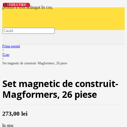
REDUCERI!
REDUCERI!
REDUCERI!
REDUCERI!
produs
a fost adăugat în coș.
Prima pagină
>
Toate
>
Set magnetic de construit- Magformers, 26 piese
Set magnetic de construit-
Magformers, 26 piese
273,00
lei
în stoc