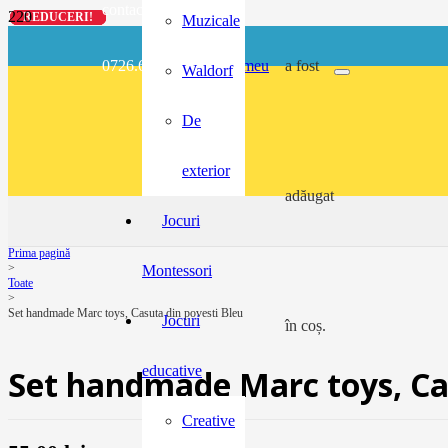
contact@buzunarel.ro
REDUCERI!
REDUCERI!
REDUCERI!
REDUCERI!
Muzicale
0726.697.486
meu
a fost
Waldorf
De
exterior
adăugat
Jocuri
Prima pagină
>
Montessori
Toate
>
Set handmade Marc toys, Casuta din povesti Bleu
Jocuri
în coș.
educative
Set handmade Marc toys, Cas
Creative