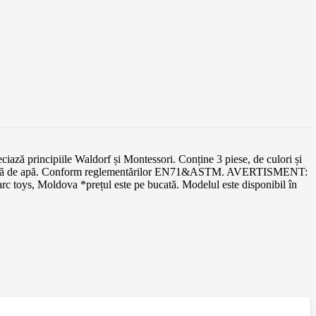
reciază principiile Waldorf și Montessori. Conține 3 piese, de culori și
e pe bază de apă. Conform reglementărilor EN71&ASTM. AVERTISMENT:
arc toys, Moldova *prețul este pe bucată. Modelul este disponibil în