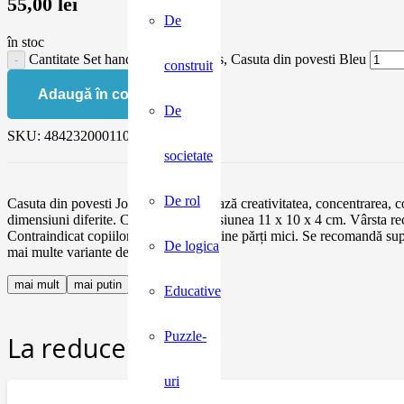
55,00
lei
De
în stoc
Cantitate Set handmade Marc toys, Casuta din povesti Bleu
construit
Adaugă în coș
De
SKU:
4842320001109b
societate
De rol
Casuta din povesti Jocul liber stimulează creativitatea, concentrarea, co
dimensiuni diferite. Căsuța are dimensiunea 11 x 10 x 4 cm. Vârs
Contraindicat copiilor sub 3 ani. Conține părți mici. Se recomandă sup
De logica
mai multe variante de culori
mai mult
mai putin
Educative
Puzzle-
La reducere:
uri