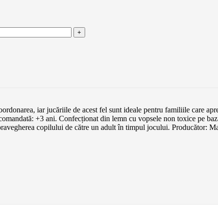
ordonarea, iar jucăriile de acest fel sunt ideale pentru familiile care ap
ta recomandată: +3 ani. Confecționat din lemn cu vopsele non toxic
ravegherea copilului de către un adult în timpul jocului. Producător: M