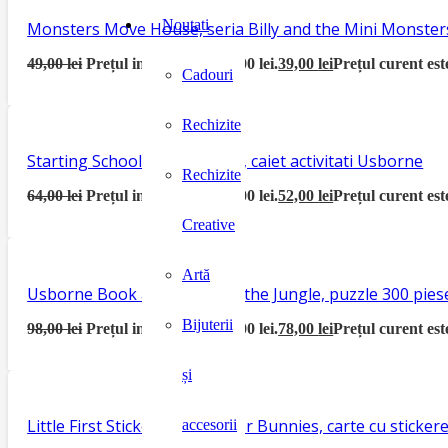
Noutati
Monsters Move House, seria Billy and the Mini Monster
49,00
lei
Prețul inițial a fost: 49,00 lei.
39,00
lei
Prețul curent este
Cadouri
Rechizite
Starting School Activity Book, caiet activitati Usborne
Rechizite
64,00
lei
Prețul inițial a fost: 64,00 lei.
52,00
lei
Prețul curent este
Creative
Artă
Usborne Book and Jigsaw In the Jungle, puzzle 300 piese
Bijuterii
98,00
lei
Prețul inițial a fost: 98,00 lei.
78,00
lei
Prețul curent este
și
Little First Sticker Book Easter Bunnies, carte cu sticke
accesorii