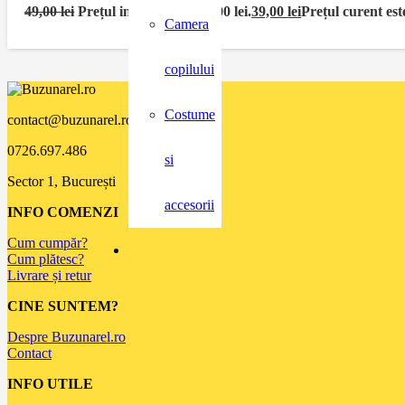
49,00
lei
Prețul inițial a fost: 49,00 lei.
39,00
lei
Prețul curent este
Camera
copilului
Costume
contact@buzunarel.ro
0726.697.486
si
Sector 1, București
accesorii
INFO COMENZI
Cum cumpăr?
Cum plătesc?
Livrare și retur
CINE SUNTEM?
Despre Buzunarel.ro
Contact
INFO UTILE