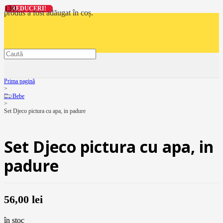
REDUCERI!
REDUCERI!
REDUCERI!
REDUCERI!
produs
a fost adăugat în coș.
Prima pagină
>
De Bebe
>
Set Djeco pictura cu apa, in padure
Set Djeco pictura cu apa, in
padure
56,00
lei
în stoc