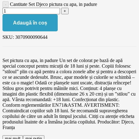
Cantitate Set Djeco pictura cu apa, in padure
Adaugă în coș
SKU:
3070900090644
Set pictura cu apa, in padure Un set de colorat pe bază de apă
special conceput pentru micuții de 18 luni și peste. Copiii folosesc
”stiloul” plin cu apă pentru a colora zonele albe și pentru a descoperi
ce se ascunde dedesubt. Brusc, apar modele și culorile se schimbă –
este ca o magie! Odată ce planșele sunt uscate, distracția reîncepe!
Stilou gros potrivit pentru mâinile mici. Conținut: 4 planșe cu
imagini din plastic flexibil (dimensiune 26 x 20 cm) și un ”stilou” cu
apă. Vârsta recomandată: +18 luni. Confecționat din plastic.
Conform reglementărilor EN71&ASTM. AVERTISMENT:
Contraindicat copiilor sub 18 luni. Se recomandă supravegherea
copilului de către un adult în timpul jocului. Citiți cu atenție eticheta
produsului înainte de a înmâna jucăria copilului. Producător: Djeco,
Franța
mai mult
mai putin