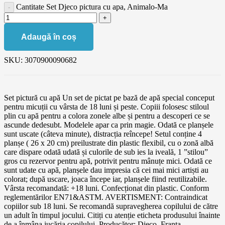
Cantitate Set Djeco pictura cu apa, Animalo-Ma
Adaugă în coș
SKU:
3070900090682
Set pictură cu apă Un set de pictat pe bază de apă special conceput
pentru micuții cu vârsta de 18 luni și peste. Copiii folosesc stiloul
plin cu apă pentru a colora zonele albe și pentru a descoperi ce se
ascunde dedesubt. Modelele apar ca prin magie. Odată ce planșele
sunt uscate (câteva minute), distracția reîncepe! Setul conține 4
planșe ( 26 x 20 cm) preilustrate din plastic flexibil, cu o zonă albă
care dispare odată udată și culorile de sub ies la iveală, 1 ”stilou”
gros cu rezervor pentru apă, potrivit pentru mânuțe mici. Odată ce
sunt udate cu apă, planșele dau impresia că cei mai mici artiști au
colorat; după uscare, joaca începe iar, planșele fiind reutilizabile.
Vârsta recomandată: +18 luni. Confecționat din plastic. Conform
reglementărilor EN71&ASTM. AVERTISMENT: Contraindicat
copiilor sub 18 luni. Se recomandă supravegherea copilului de către
un adult în timpul jocului. Citiți cu atenție eticheta produsului înainte
de a înmâna jucăria copilului. Producător: Djeco, Franța