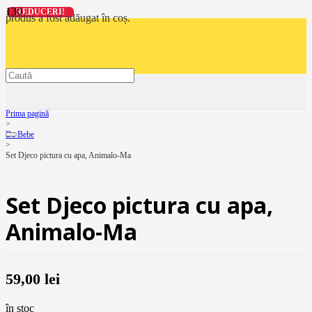
REDUCERI!
REDUCERI!
REDUCERI!
REDUCERI!
produs
a fost adăugat în coș.
Prima pagină
>
De Bebe
>
Set Djeco pictura cu apa, Animalo-Ma
Set Djeco pictura cu apa,
Animalo-Ma
59,00
lei
în stoc