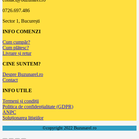
0726.697.486
Sector 1, București
INFO COMENZI
Cum cumpăr?
Cum plătesc?
Livrare și retur
CINE SUNTEM?
Despre Buzunarel.ro
Contact
INFO UTILE
Termeni și condiții
Politica de confidențialitate (GDPR)
ANPC
Soluționarea litigiilor
©copyright 2022 Buzunarel.ro