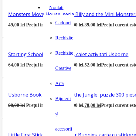
Noutati
Monsters Move House, seria Billy and the Mini Monster
Cadouri
49,00
lei
Prețul inițial a fost: 49,00 lei.
39,00
lei
Prețul curent este
Rechizite
Rechizite
Starting School Activity Book, caiet activitati Usborne
64,00
lei
Prețul inițial a fost: 64,00 lei.
52,00
lei
Prețul curent este
Creative
Artă
Usborne Book and Jigsaw In the Jungle, puzzle 300 piese
Bijuterii
98,00
lei
Prețul inițial a fost: 98,00 lei.
78,00
lei
Prețul curent este
și
accesorii
Little First Sticker Book Easter Bunnies, carte cu sticke