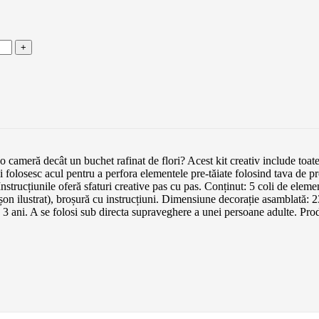
 cameră decât un buchet rafinat de flori? Acest kit creativ include toate
folosesc acul pentru a perfora elementele pre-tăiate folosind tava de prote
Instrucțiunile oferă sfaturi creative pas cu pas. Conținut: 5 coli de eleme
nșon ilustrat), broșură cu instrucțiuni. Dimensiune decorație asamblată:
ni. A se folosi sub directa supraveghere a unei persoane adulte. Prod