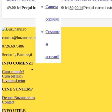
Camera
49,00
lei
Prețul inițial a fost: 49,00 lei.
39,00
lei
Prețul curent este
copilului
Costume
contact@buzunarel.ro
si
0726.697.486
Sector 1, București
accesorii
INFO COMENZI
Cum cumpăr?
Cum plătesc?
Livrare și retur
CINE SUNTEM?
Despre Buzunarel.ro
Contact
INFO UTILE