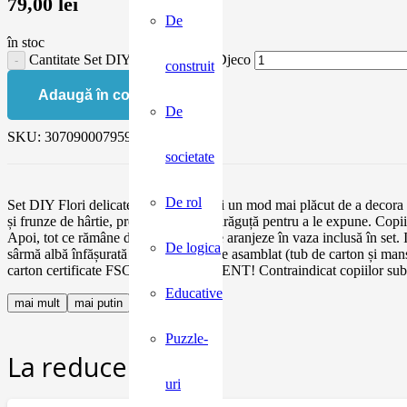
79,00
lei
De
în stoc
Cantitate Set DIY Flori delicate, Djeco
construit
Adaugă în coș
De
SKU:
3070900079595
societate
De rol
Set DIY Flori delicate Care ar putea fi un mod mai plăcut de a decora o
și frunze de hârtie, precum și o vază drăguță pentru a le expune. Copiii 
Apoi, tot ce rămâne de făcut este să le aranjeze în vaza inclusă în set. 
De logica
sârmă albă înfășurată în hârtie, vază de asamblat (tub de carton și ma
carton certificate FSC®. AVERTISMENT! Contraindicat copiilor sub 3 a
Educative
mai mult
mai putin
Puzzle-
La reducere:
uri