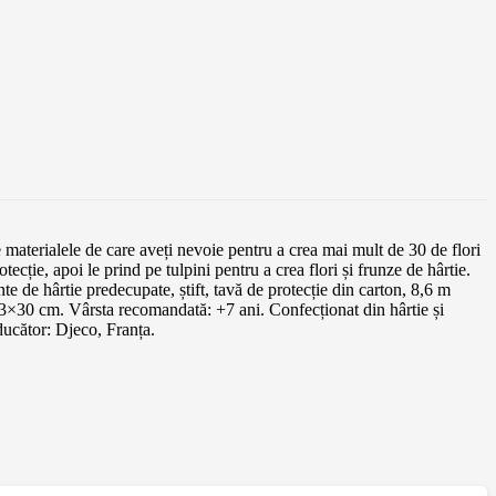
 materialele de care aveți nevoie pentru a crea mai mult de 30 de flori
cție, apoi le prind pe tulpini pentru a crea flori și frunze de hârtie.
nte de hârtie predecupate, știft, tavă de protecție din carton, 8,6 m
 23×30 cm. Vârsta recomandată: +7 ani. Confecționat din hârtie și
ucător: Djeco, Franța.