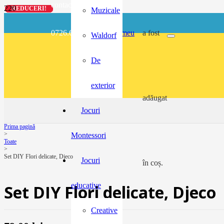
contact@buzunarel.ro
REDUCERI!
REDUCERI!
REDUCERI!
REDUCERI!
Muzicale
0726.697.486
meu
a fost
Waldorf
De
exterior
adăugat
Jocuri
Prima pagină
>
Montessori
Toate
>
Set DIY Flori delicate, Djeco
Jocuri
în coș.
educative
Set DIY Flori delicate, Djeco
Creative