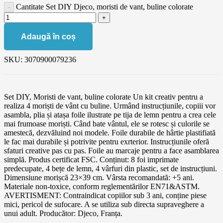
Cantitate Set DIY Djeco, moristi de vant, buline colorate
Adaugă în coș
SKU:
3070900079236
Set DIY, Moristi de vant, buline colorate Un kit creativ pentru a
realiza 4 moriști de vânt cu buline. Urmând instrucțiunile, copiii vor
asambla, plia și atașa foile ilustrate pe tija de lemn pentru a crea cele
mai frumoase moriști. Când bate vântul, ele se rotesc și culorile se
amestecă, dezvăluind noi modele. Foile durabile de hârtie plastifiată
le fac mai durabile și potrivite pentru exrterior. Instrucțiunile oferă
sfaturi creative pas cu pas. Foile au marcaje pentru a face asamblarea
simplă. Produs certificat FSC. Conținut: 8 foi imprimate
predecupate, 4 bețe de lemn, 4 vârfuri din plastic, set de instrucțiuni.
Dimensiune morișcă 23×39 cm. Vârsta recomandată: +5 ani.
Materiale non-toxice, conform reglementărilor EN71&ASTM.
AVERTISMENT: Contraindicat copiilor sub 3 ani, conține piese
mici, pericol de sufocare. A se utiliza sub directa supraveghere a
unui adult. Producător: Djeco, Franța.