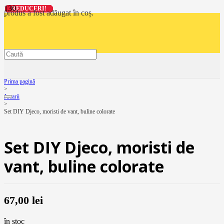
REDUCERI!
REDUCERI!
REDUCERI!
REDUCERI!
produs
a fost adăugat în coș.
Prima pagină
>
Jucarii
>
Set DIY Djeco, moristi de vant, buline colorate
Set DIY Djeco, moristi de
vant, buline colorate
67,00
lei
în stoc