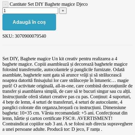
Cantitate Set DIY Baghete magice Djeco
Adaugă în coș
SKU:
3070900079540
Set DIY, Baghete magice Un kit creativ pentru realizarea a 4
baghete magice. Copiii asamblează și decorează baghetele magice
folosind transferurile, autocolantele și panglicile furnizate. Odată
asamblate, baghetele sunt gata să arunce vrăji și să strălucească
noaptea datorită finisajului lor care strălucește în întuneric… magie
pură! O activitate originală, all-in-one, care combină decorațiunile de
transfer și asamblarea simplă, de care să te bucuri singur sau cu alții.
Instrucțiunile oferă sfaturi creative pas cu pas. Conținut: 4 suporturi,
4 bețe de lemn, 4 seturi de transferuri, 4 seturi de autocolante, 4
panglici colorate din organza,broșură cu instrucțiuni. Dimensiune
bagheta: 10×35 cm. Vârsta recomandată: +5 ani. Confecționat din
lemn, hârtie și carton certificate FSC®. AVERTISMENT!
Contraindicat copiilor sub 3 ani. A se folosi sub directa supraveghere
a unei persoane adulte. Producă tor: D jeco, F ranța .