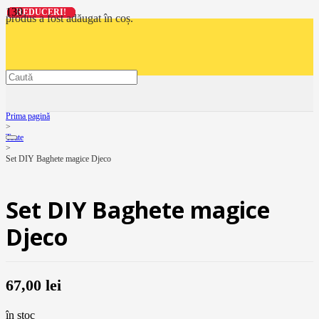
REDUCERI!
REDUCERI!
REDUCERI!
REDUCERI!
produs
a fost adăugat în coș.
Prima pagină
>
Toate
>
Set DIY Baghete magice Djeco
Set DIY Baghete magice
Djeco
67,00
lei
în stoc