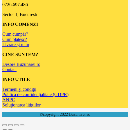
0726.697.486
Sector 1, București
INFO COMENZI
Cum cumpăr?
Cum plătesc?
Livrare și retur
CINE SUNTEM?
Despre Buzunarel.ro
Contact
INFO UTILE
Termeni și condiții
Politica de confidențialitate (GDPR)
ANPC
Soluționarea litigiilor
©copyright 2022 Buzunarel.ro