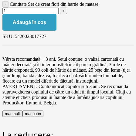
Cantitate Set de creat flori din hartie de matase
Adaugă în coș
SKU:
5420023017727
Vârsta recomandată: +3 ani. Setul conține: o valiză cartonată cu
mâner decorată și în interior astfelcîncât pare o grădină, 3 role de
hârtie creponată, 90 coli de hârtie de mătase, 25 bețe din lemn (tije),
șnur lung, bandă adezivă, foarfecă cu 4 vârfuri interchimbabile,
fiecare cu un model diferit de tăietură, instrucțiuni.
AVERTISMENT: Contraindicat copiilor sub 3 ani. Se recomandă
supravegherea copilului de către un adult în timpul jocului. Citiți cu
atenție eticheta produsului înainte de a înmâna jucăria copilului.
Producător: Egmont, Belgia.
mai mult
mai putin
La reducere: