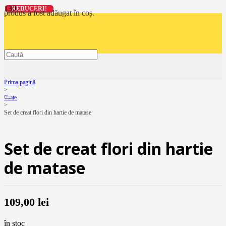
REDUCERI!
REDUCERI!
REDUCERI!
REDUCERI!
produs
a fost adăugat în coș.
Prima pagină
>
Toate
>
Set de creat flori din hartie de matase
Set de creat flori din hartie
de matase
109,00
lei
în stoc