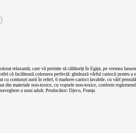
 colorat relaxantă, care vă permite să călătoriți în Egipt, pe vremea farao
astfel că facilitează colorarea perfectă: ghidează vârful cariocii pentru a
at cu contururi aurii în relief, 6 markere-carioci lavabile, cu vârf pensulă
cționat din materiale non-toxice, cu vopsele non-toxice, conform reg
supraveghere a unui adult. Producător: Djeco, Franța