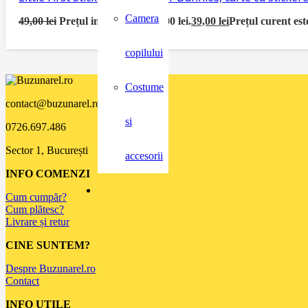
Camera
49,00
lei
Prețul inițial a fost: 49,00 lei.
39,00
lei
Prețul curent este
copilului
Costume
contact@buzunarel.ro
si
0726.697.486
Sector 1, București
accesorii
INFO COMENZI
Cum cumpăr?
Cum plătesc?
Livrare și retur
CINE SUNTEM?
Despre Buzunarel.ro
Contact
INFO UTILE