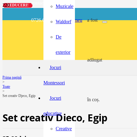
contact@buzunarel.ro
REDUCERI!
REDUCERI!
REDUCERI!
REDUCERI!
Muzicale
0726.697.486
meu
a fost
Waldorf
De
exterior
adăugat
Jocuri
Prima pagină
>
Montessori
Toate
>
Set creativ Djeco, Egip
Jocuri
în coș.
educative
Set creativ Djeco, Egip
Creative