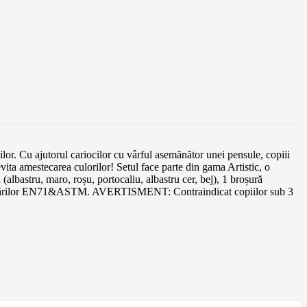
nilor. Cu ajutorul cariocilor cu vârful asemănător unei pensule, copiii
 evita amestecarea culorilor! Setul face parte din gama Artistic, o
 (albastru, maro, roșu, portocaliu, albastru cer, bej), 1 broșură
lementărilor EN71&ASTM. AVERTISMENT: Contraindicat copiilor sub 3