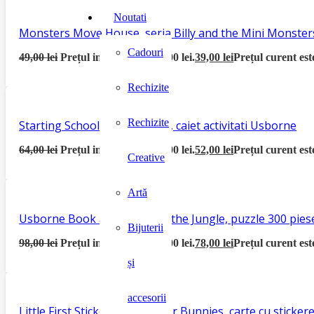
Noutati
Monsters Move House, seria Billy and the Mini Monster
Cadouri
49,00
lei
Prețul inițial a fost: 49,00 lei.
39,00
lei
Prețul curent este
Rechizite
Rechizite
Starting School Activity Book, caiet activitati Usborne
64,00
lei
Prețul inițial a fost: 64,00 lei.
52,00
lei
Prețul curent este
Creative
Artă
Usborne Book and Jigsaw In the Jungle, puzzle 300 piese
Bijuterii
98,00
lei
Prețul inițial a fost: 98,00 lei.
78,00
lei
Prețul curent este
și
accesorii
Little First Sticker Book Easter Bunnies, carte cu sticke