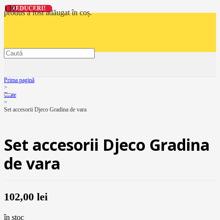
REDUCERI!
REDUCERI!
REDUCERI!
REDUCERI!
produs
a fost adăugat în coș.
Prima pagină
>
Toate
>
Set accesorii Djeco Gradina de vara
Set accesorii Djeco Gradina
de vara
102,00
lei
în stoc