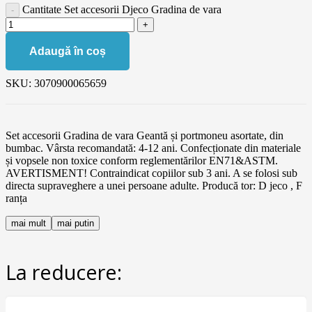
Cantitate Set accesorii Djeco Gradina de vara
Adaugă în coș
SKU:
3070900065659
Set accesorii Gradina de vara Geantă și portmoneu asortate, din
bumbac. Vârsta recomandată: 4-12 ani. Confecționate din materiale
și vopsele non toxice conform reglementărilor EN71&ASTM.
AVERTISMENT! Contraindicat copiilor sub 3 ani. A se folosi sub
directa supraveghere a unei persoane adulte. Producă tor: D jeco , F
ranța
mai mult
mai putin
La reducere: