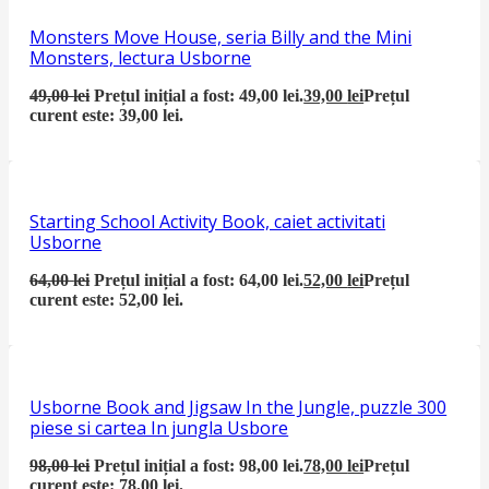
Monsters Move House, seria Billy and the Mini
Monsters, lectura Usborne
49,00
lei
Prețul inițial a fost: 49,00 lei.
39,00
lei
Prețul
curent este: 39,00 lei.
Starting School Activity Book, caiet activitati
Usborne
64,00
lei
Prețul inițial a fost: 64,00 lei.
52,00
lei
Prețul
curent este: 52,00 lei.
Usborne Book and Jigsaw In the Jungle, puzzle 300
piese si cartea In jungla Usbore
98,00
lei
Prețul inițial a fost: 98,00 lei.
78,00
lei
Prețul
curent este: 78,00 lei.