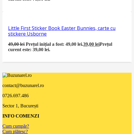
Little First Sticker Book Easter Bunnies, carte cu
stickere Usborne
49,00
lei
Prețul inițial a fost: 49,00 lei.
39,00
lei
Prețul
curent este: 39,00 lei.
contact@buzunarel.ro
0726.697.486
Sector 1, București
INFO COMENZI
Cum cumpăr?
Cum plătesc?