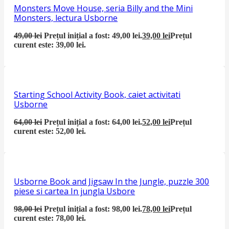
Monsters Move House, seria Billy and the Mini
Monsters, lectura Usborne
49,00
lei
Prețul inițial a fost: 49,00 lei.
39,00
lei
Prețul
curent este: 39,00 lei.
Starting School Activity Book, caiet activitati
Usborne
64,00
lei
Prețul inițial a fost: 64,00 lei.
52,00
lei
Prețul
curent este: 52,00 lei.
Usborne Book and Jigsaw In the Jungle, puzzle 300
piese si cartea In jungla Usbore
98,00
lei
Prețul inițial a fost: 98,00 lei.
78,00
lei
Prețul
curent este: 78,00 lei.