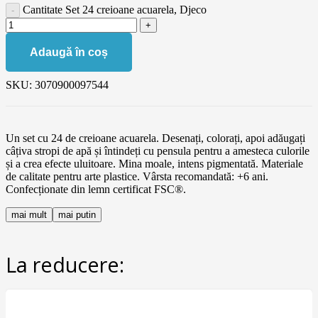
Cantitate Set 24 creioane acuarela, Djeco
Adaugă în coș
SKU:
3070900097544
Un set cu 24 de creioane acuarela. Desenați, colorați, apoi adăugați
câțiva stropi de apă și întindeți cu pensula pentru a amesteca culorile
și a crea efecte uluitoare. Mina moale, intens pigmentată. Materiale
de calitate pentru arte plastice. Vârsta recomandată: +6 ani.
Confecționate din lemn certificat FSC®.
mai mult
mai putin
La reducere: