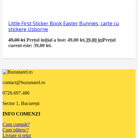
Little First Sticker Book Easter Bunnies, carte cu
stickere Usborne
49,00
lei
Prețul inițial a fost: 49,00 lei.
39,00
lei
Prețul
curent este: 39,00 lei.
contact@buzunarel.ro
0726.697.486
Sector 1, București
INFO COMENZI
Cum cumpăr?
Cum plătesc?
Livrare și retur