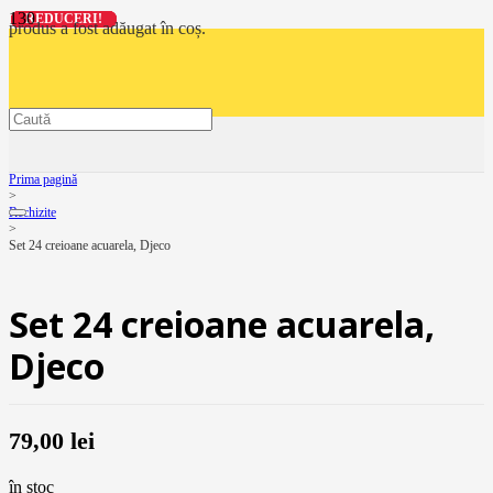
REDUCERI!
REDUCERI!
REDUCERI!
REDUCERI!
produs
a fost adăugat în coș.
Prima pagină
>
Rechizite
>
Set 24 creioane acuarela, Djeco
Set 24 creioane acuarela,
Djeco
79,00
lei
în stoc