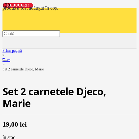
REDUCERI!
REDUCERI!
REDUCERI!
REDUCERI!
produs
a fost adăugat în coș.
Prima pagină
>
Toate
>
Set 2 carnetele Djeco, Marie
Set 2 carnetele Djeco,
Marie
19,00
lei
în stoc