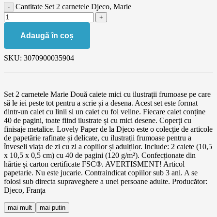
Cantitate Set 2 carnetele Djeco, Marie
Adaugă în coș
SKU:
3070900035904
Set 2 carnetele Marie Două caiete mici cu ilustrații frumoase pe care
să le iei peste tot pentru a scrie și a desena. Acest set este format
dintr-un caiet cu linii si un caiet cu foi veline. Fiecare caiet conține
40 de pagini, toate fiind ilustrate și cu mici desene. Coperți cu
finisaje metalice. Lovely Paper de la Djeco este o colecție de articole
de papetărie rafinate și delicate, cu ilustrații frumoase pentru a
înveseli viața de zi cu zi a copiilor și adulților. Include: 2 caiete (10,5
x 10,5 x 0,5 cm) cu 40 de pagini (120 g/m²). Confecționate din
hârtie și carton certificate FSC®. AVERTISMENT! Articol
papetarie. Nu este jucarie. Contraindicat copiilor sub 3 ani. A se
folosi sub directa supraveghere a unei persoane adulte. Producător:
Djeco, Franța
mai mult
mai putin