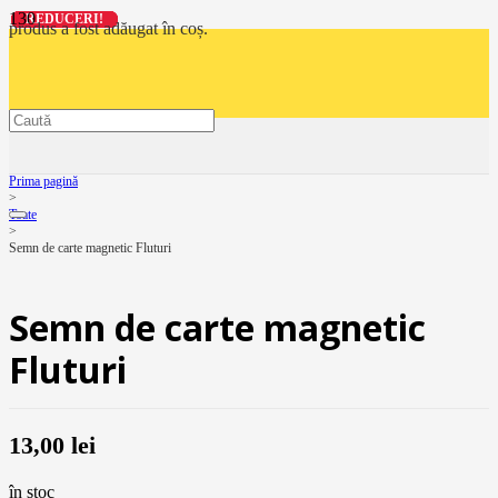
REDUCERI!
REDUCERI!
REDUCERI!
REDUCERI!
produs
a fost adăugat în coș.
Prima pagină
>
Toate
>
Semn de carte magnetic Fluturi
Semn de carte magnetic
Fluturi
13,00
lei
în stoc