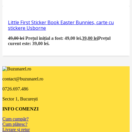
Little First Sticker Book Easter Bunnies, carte cu
stickere Usborne
49,00
lei
Prețul inițial a fost: 49,00 lei.
39,00
lei
Prețul
curent este: 39,00 lei.
contact@buzunarel.ro
0726.697.486
Sector 1, București
INFO COMENZI
Cum cumpăr?
Cum plătesc?
Livrare și retur