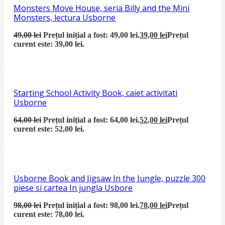
Monsters Move House, seria Billy and the Mini
Monsters, lectura Usborne
49,00
lei
Prețul inițial a fost: 49,00 lei.
39,00
lei
Prețul
curent este: 39,00 lei.
Starting School Activity Book, caiet activitati
Usborne
64,00
lei
Prețul inițial a fost: 64,00 lei.
52,00
lei
Prețul
curent este: 52,00 lei.
Usborne Book and Jigsaw In the Jungle, puzzle 300
piese si cartea In jungla Usbore
98,00
lei
Prețul inițial a fost: 98,00 lei.
78,00
lei
Prețul
curent este: 78,00 lei.