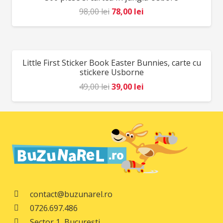
Prețul
Prețul
98,00
lei
78,00
lei
inițial
curent
a
este:
fost:
78,00 lei.
Little First Sticker Book Easter Bunnies, carte cu
REDUCERI!
98,00 lei.
stickere Usborne
Prețul
Prețul
49,00
lei
39,00
lei
inițial
curent
a
este:
fost:
39,00 lei.
49,00 lei.
contact@buzunarel.ro
0726.697.486
Sector 1, București