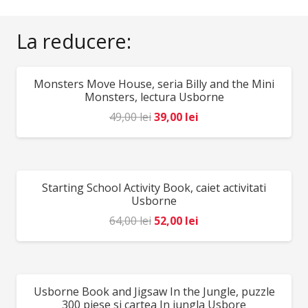
inclusiv „Ce s-a întâmplat în timpul Big Bang-ului?” și
La reducere:
„Ce se află în depărtările spațiului?”. O carte care te
va fascina cu siguranță pe tinerii pasionați de spațiu.
Vârstă recomandată 6 ani +
Monsters Move House, seria Billy and the Mini
REDUCERI!
Monsters, lectura Usborne
Prețul
Prețul
49,00
lei
39,00
lei
inițial
curent
a
este:
fost:
39,00 lei.
Starting School Activity Book, caiet activitati
REDUCERI!
49,00 lei.
Usborne
Prețul
Prețul
64,00
lei
52,00
lei
inițial
curent
a
este:
fost:
52,00 lei.
Usborne Book and Jigsaw In the Jungle, puzzle
REDUCERI!
64,00 lei.
300 piese si cartea In jungla Usbore