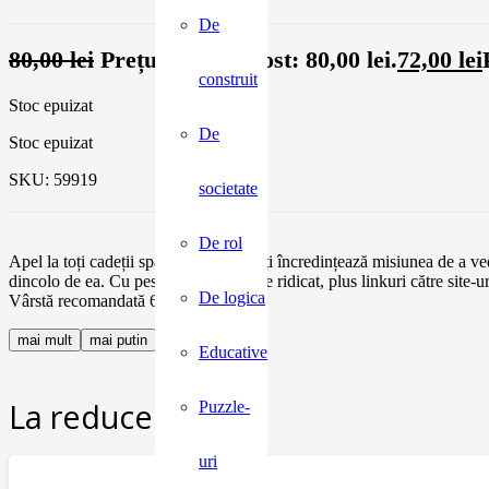
De
80,00
lei
Prețul inițial a fost: 80,00 lei.
72,00
lei
construit
Stoc epuizat
De
Stoc epuizat
SKU:
59919
societate
De rol
Apel la toți cadeții spațiali! Usborne îți încredințează misiunea de a ved
dincolo de ea. Cu peste 70 de clape de ridicat, plus linkuri către site-u
De logica
Vârstă recomandată 6 ani +
mai mult
mai putin
Educative
La reducere:
Puzzle-
uri