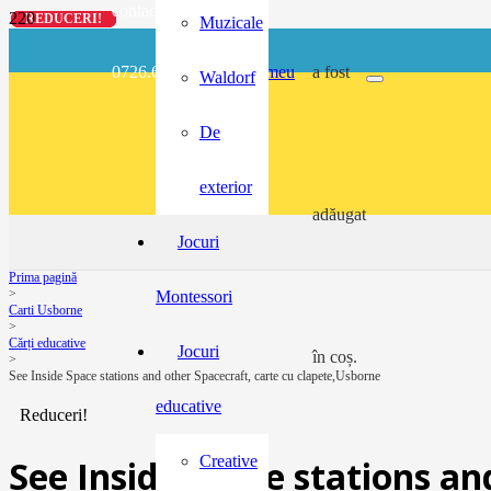
contact@buzunarel.ro
REDUCERI!
REDUCERI!
REDUCERI!
REDUCERI!
Muzicale
0726.697.486
meu
a fost
Waldorf
De
exterior
adăugat
Jocuri
Prima pagină
>
Montessori
Carti Usborne
>
Cărți educative
Jocuri
în coș.
>
See Inside Space stations and other Spacecraft, carte cu clapete,Usborne
educative
Reduceri!
Creative
See Inside Space stations an