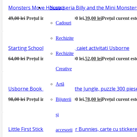
Monsters Move House, seria Billy and the Mini Monster
Noutati
49,00
lei
Prețul inițial a fost: 49,00 lei.
39,00
lei
Prețul curent este
Cadouri
Rechizite
Starting School Activity Book, caiet activitati Usborne
Rechizite
64,00
lei
Prețul inițial a fost: 64,00 lei.
52,00
lei
Prețul curent este
Creative
Artă
Usborne Book and Jigsaw In the Jungle, puzzle 300 piese
98,00
lei
Prețul inițial a fost: 98,00 lei.
78,00
lei
Prețul curent este
Bijuterii
și
Little First Sticker Book Easter Bunnies, carte cu sticke
accesorii