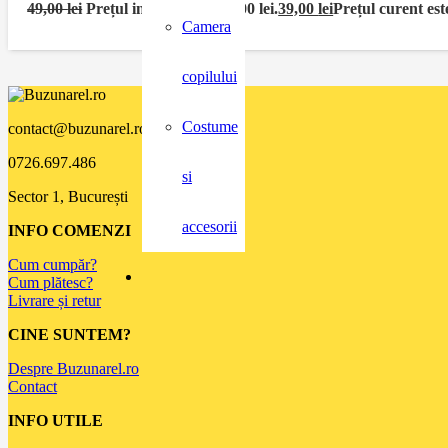
49,00
lei
Prețul inițial a fost: 49,00 lei.
39,00
lei
Prețul curent este
Camera
copilului
Costume
contact@buzunarel.ro
0726.697.486
si
Sector 1, București
accesorii
INFO COMENZI
Cum cumpăr?
Cum plătesc?
Livrare și retur
CINE SUNTEM?
Despre Buzunarel.ro
Contact
INFO UTILE